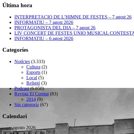
Última hora
INTERPRETACIO DE L’HIMNE DE FESTES – 7 agost 26
INFORMATIU – 7 agost 2026
PROTAGONISTA DEL DIA – 7 agost 26
LIV CONCERT DE FESTES UNIO MUSICAL CONTESTANA
INFORMATIU – 6 agost 2026
Categoríes
Notícies
(3.333)
Cultura
(2)
Esports
(1)
Local
(5)
Religió
(3)
Podcast
(6.650)
Revista El Comtat
(83)
2014
(9)
Sin categoría
(67)
Calendari
agosto 2026