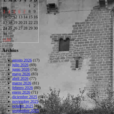
L
M
X
J
V
S
D
1
2
3
4
5
6
7
8
9
10
11
12
13
14
15
16
17
18
19
20
21
22
23
24
25
26
27
28
29
30
31
« Jul
Archius
agosto 2026
(17)
julio 2026
(69)
junio 2026
(74)
mayo 2026
(83)
abril 2026
(77)
marzo 2026
(81)
febrero 2026
(80)
enero 2026
(71)
diciembre 2025
(66)
noviembre 2025
(76)
octubre 2025
(72)
septiembre 2025
(53)