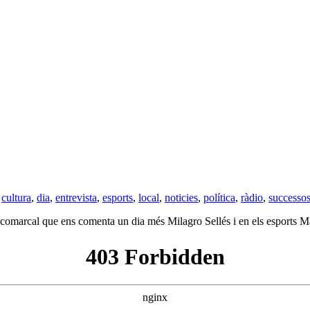
,
cultura
,
dia
,
entrevista
,
esports
,
local
,
noticies
,
política
,
ràdio
,
successo
i comarcal que ens comenta un dia més Milagro Sellés i en els esports M