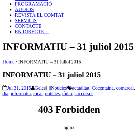
PROGRAMACIÓ
ÀUDIOS
REVISTA EL COMTAT
SERVICIS
CONTACTE
EN DIRECTE…
INFORMATIU – 31 juliol 2015
Home
/
INFORMATIU – 31 juliol 2015
INFORMATIU – 31 juliol 2015
Jul 31, 2015
Geles
Notícies
actualitat
,
Cocentaina
,
comarcal
,
dia
,
informatiu
,
local
,
noticies
,
ràdio
,
successos