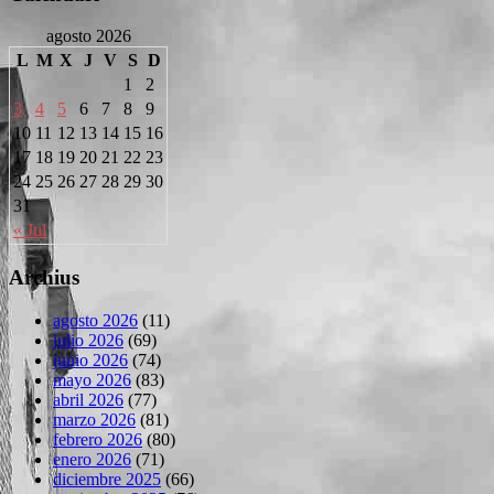
agosto 2026
L
M
X
J
V
S
D
1
2
3
4
5
6
7
8
9
10
11
12
13
14
15
16
17
18
19
20
21
22
23
24
25
26
27
28
29
30
31
« Jul
Archius
agosto 2026
(11)
julio 2026
(69)
junio 2026
(74)
mayo 2026
(83)
abril 2026
(77)
marzo 2026
(81)
febrero 2026
(80)
enero 2026
(71)
diciembre 2025
(66)