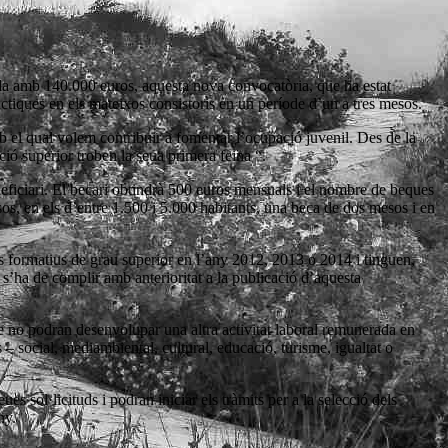
da amb 140.000 euros, aquesta nova convocatòria, que ha estat
ctiques en els mateixos consistoris en un període d’un a tres mesos.
b el qual volem contribuir a fomentar l’ocupació juvenil. Des de la
ió superior troben la seua primera feina “.
eneficiari. El becari obtindrà 500 euros mensuals i el nombre de beques
os, en els d’entre 1.500 i 5.000 habitants, una beca de dos mesos i en
les formatius de grau superior en l’any 2012, 2013 o 2014 i tinguen,
 s’ha de complir amb anterioritat a la publicació d’aquesta
ue no podran desenvolupar una altra activitat laboral remunerada en
– social, mediambiental, cultural, educació, turisme, igualtat o
 sol·licituds i podran iniciar els tràmits per a la selecció dels
ny.