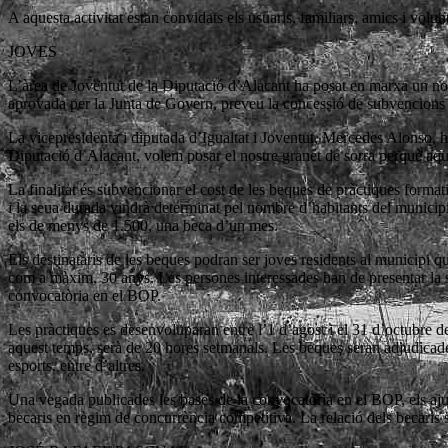
A aquesta activitat estan convidats els usuaris, familiars, amics i vol
JOVES
L’àrea de Joventut de la Diputació d’Alacant ha posat en marxa un no
aprovada per la Junta de Govern, preveu la concessió de subvencions al
La vicepresidenta i diputada d’Igualtat i Joventut, Mercedes Alonso, h
Diputació d’Alacant, volem posar el nostre granet de sorra perquè aque
La finalitat és subvencionar el cost de les beques de pràctiques format
i la seua durada vindrà determinat pel nombre d’habitants del municipi
els de menys de 1.500, una beca d’un mes.
Els destinataris de les beques podran ser joves residents al municipi q
com a màxim, 30 anys. Les persones interessades han de presentar la sol
convocatòria en el BOP.
Les pràctiques es desenvoluparan entre l’1 d’agost i el 31 d’octubre d
aquest temps, serà de 20 hores setmanals. Les beques seran adjudicades
esports, entre d’altres.
Una vegada publicades les bases de la convocatòria en el BOP, els ajunt
becaris en règim de concurrència competitiva. La relació dels becaris 