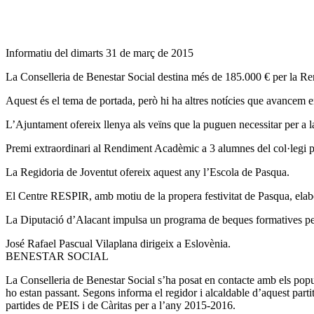
Informatiu del dimarts 31 de març de 2015
La Conselleria de Benestar Social destina més de 185.000 € per la R
Aquest és el tema de portada, però hi ha altres notícies que avancem en
L’Ajuntament ofereix llenya als veïns que la puguen necessitar per a la
Premi extraordinari al Rendiment Acadèmic a 3 alumnes del col·legi p
La Regidoria de Joventut ofereix aquest any l’Escola de Pasqua.
El Centre RESPIR, amb motiu de la propera festivitat de Pasqua, el
La Diputació d’Alacant impulsa un programa de beques formatives pe
José Rafael Pascual Vilaplana dirigeix a Eslovènia.
BENESTAR SOCIAL
La Conselleria de Benestar Social s’ha posat en contacte amb els popul
ho estan passant. Segons informa el regidor i alcaldable d’aquest par
partides de PEIS i de Càritas per a l’any 2015-2016.