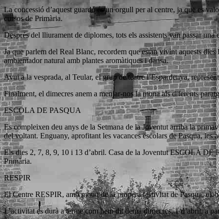
La concessió d’aquest guardó és un orgull per al centre, ja que es valora
cursos de Primària.
Després del lliurament de diplomes, tots els assistents van passar una e
Ja que parlem del Real Blanc, recordem que estan vivint aquests dies la 
ambientador natural amb plantes aromàtiques i dansa.
Avui a la vesprada, al Teular, el grup de teatre l’Espardenya, represe
Finalment, el dimecres anem a menjar-nos la mona als diferents paratges 
ESCOLA DE PASQUA
Es compleixen deu anys de la Setmana de la Joventut arriba la primavera
del voltant. Enguany, aprofitant les vacances escolars de Pasqua, les a
Els dies 2, 7, 8, 9, 10 i 13 d’abril. Casa de la Joventut ESCOLA DE PA
Primària.
RESPIR
El Centre RESPIR, amb motiu de la propera festivitat de Pasqua, ela
L’activitat es durà a terme com hem dit demà dimecres, 1 d’abril, a part