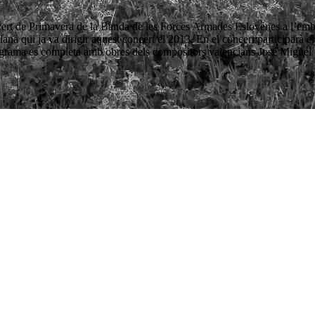
ncert de Primavera de la Banda de les Forces Armades Eslovenes a l’embl
plana qui ja va dirigir aquest concert el 2013. En el concert participar
rograma es completa amb obres dels compositors valencians José Miguel