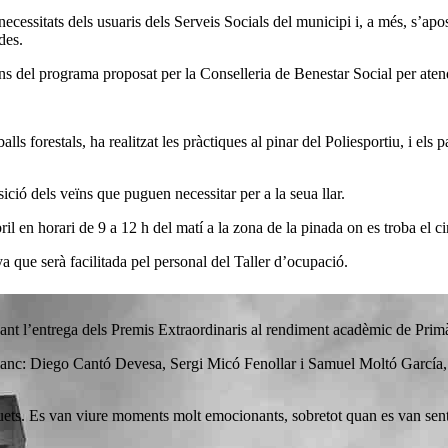
cessitats dels usuaris dels Serveis Socials del municipi i, a més, s’apo
des.
ins del programa proposat per la Conselleria de Benestar Social per atend
lls forestals, ha realitzat les pràctiques al pinar del Poliesportiu, i els
ició dels veïns que puguen necessitar per a la seua llar.
ril en horari de 9 a 12 h del matí a la zona de la pinada on es troba el cir
nya que serà facilitada pel personal del Taller d’ocupació.
cant l’entrega dels Premis Extraordinaris al rendiment acadèmic de Prim
anc: Diego Cantó Devesa, Sergi Micó Fenollar i Samuel Moltó García, els
xiquets. Es van viure moments molt emocionants, sobretot quan es van sent