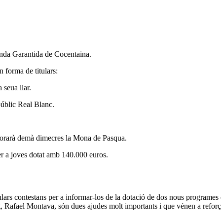
enda Garantida de Cocentaina.
 forma de titulars:
 seua llar.
úblic Real Blanc.
aborarà demà dimecres la Mona de Pasqua.
r a joves dotat amb 140.000 euros.
ars contestans per a informar-los de la dotació de dos nous programes d
tit, Rafael Montava, són dues ajudes molt importants i que vénen a refor