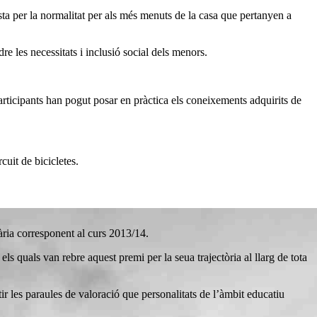
sta per la normalitat per als més menuts de la casa que pertanyen a
re les necessitats i inclusió social dels menors.
 participants han pogut posar en pràctica els coneixements adquirits de
cuit de bicicletes.
ària corresponent al curs 2013/14.
 quals van rebre aquest premi per la seua trajectòria al llarg de tota
ir les paraules de valoració que personalitats de l’àmbit educatiu