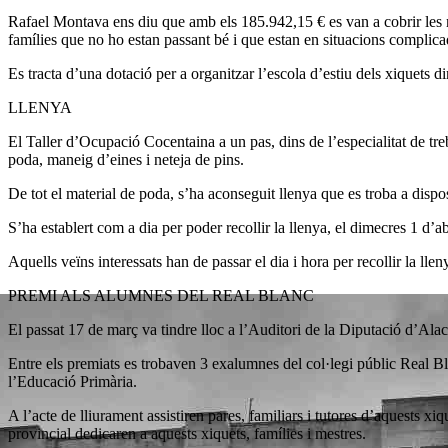
Rafael Montava ens diu que amb els 185.942,15 € es van a cobrir les ne
famílies que no ho estan passant bé i que estan en situacions complica
Es tracta d’una dotació per a organitzar l’escola d’estiu dels xiquets d
LLENYA
El Taller d’Ocupació Cocentaina a un pas, dins de l’especialitat de treba
poda, maneig d’eines i neteja de pins.
De tot el material de poda, s’ha aconseguit llenya que es troba a dispos
S’ha establert com a dia per poder recollir la llenya, el dimecres 1 d’ab
Aquells veïns interessats han de passar el dia i hora per recollir la lle
PREMI ALS ALUMNES DEL REAL BLANC
El passat 17 de març va tindre lloc a l’Auditori de la Diputació d’Ala
Entre els premiats es trobaven 3 exalumnes del col·legi públic Real Bl
l’Educació Primària.
A l’acte de lliurament assistiren pares, familiars i tutores d’aquests 
provincial dedicaren a aquests xiquets, famílies i mestres.