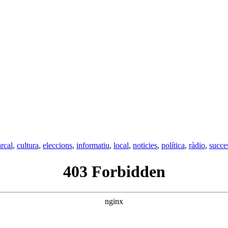
rcal
,
cultura
,
eleccions
,
informatiu
,
local
,
noticies
,
política
,
ràdio
,
succe