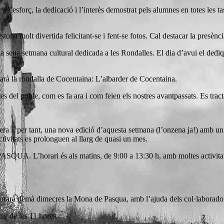
 l’esforç, la dedicació i l’interès demostrat pels alumnes en totes les tas
stona molt divertida felicitant-se i fent-se fotos. Cal destacar la presèn
seua setmana cultural dedicada a les Rondalles. El dia d’avui el dediquen 
ntarà la rondalla de Cocentaina: L’albarder de Cocentaina.
del poble, com es fa ara i com feien els nostres avantpassats. Es tracta 
 i, per tant, una nova edició d’aquesta setmana (l’onzena ja!) amb un fu
ctivitats es prolonguen al llarg de quasi un mes.
SQUA. L’horari és als matins, de 9:00 a 13:30 h, amb moltes activitats p
borarà demà dimecres la Mona de Pasqua, amb l’ajuda dels col·laborado
ir de les 11 hores.