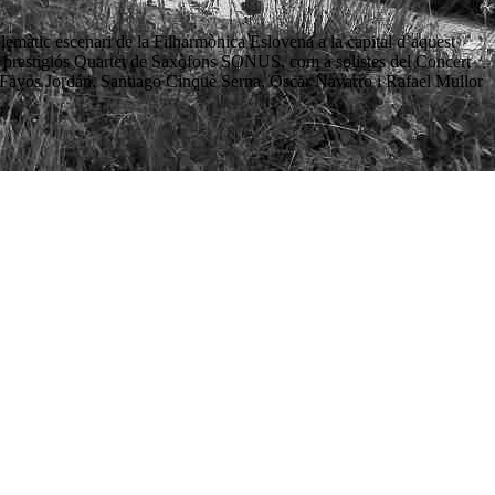
emàtic escenari de la Filharmònica Eslovena a la capital d’aquest
à el prestigiós Quartet de Saxòfons SONUS, com a solistes del Concert
 Fayos Jordán, Santiago Cinquè Serna, Óscar Navarro i Rafael Mullor