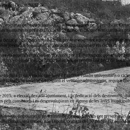
untaris del Centre RESPIR.
u programa de beques formatives adreçat a joves de la província. Dota
s ajuntaments per a la contractació dels becaris, que realitzaran les prà
a destacat que “hem treballat molt per tirar endavant aquest projecte am
sts joves que han acabat la formació universitària o els cicles de formac
ives en aquelles especialitats d’interès per a l’ajuntament que resulte b
. Així, en els de més de 5.000 habitants, es preveu una beca de tres mes
ue obtinga la subvenció, que hagen finalitzat estudis universitaris o cic
·licitud a la localitat on tinguen el veïnatge administratiu, requisit que
e 2015, a elecció de cada ajuntament, i la dedicació dels destinataris, q
 pels consistoris i es desenvoluparan en alguna de les àrees municipals 
aments disposaran d’un termini de 20 dies naturals per presentar les seues
seleccionats serà remesa a la Diputació abans del 30 de maig d’aquest a