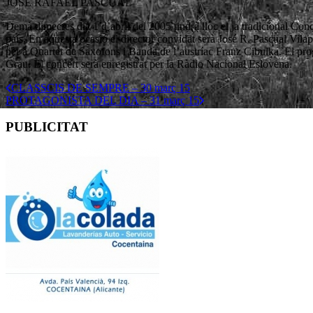
JOSÉ RAFAEL PASCUAL
Demà dimecres dia 1 d’abril del 2005 tindrà lloc el ja tradicional Co
país. En aquesta ocasió el director convidat serà José R. Pascual Vila
per a Quartet de Saxofons i Banda de l’austríac Franz Cibulka. El p
Grau. El concert serà enregistrat per la Ràdio Nacional Eslovena.
CLASSCIS DE SEMPRE – 30 març 15
PROTAGONISTA DEL DIA – 31 març 15
PUBLICITAT