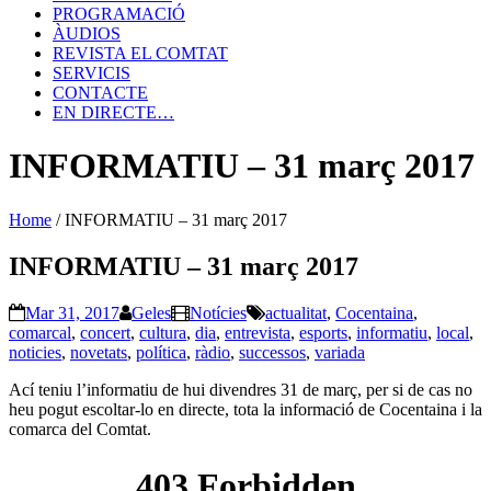
PROGRAMACIÓ
ÀUDIOS
REVISTA EL COMTAT
SERVICIS
CONTACTE
EN DIRECTE…
INFORMATIU – 31 març 2017
Home
/
INFORMATIU – 31 març 2017
INFORMATIU – 31 març 2017
Mar 31, 2017
Geles
Notícies
actualitat
,
Cocentaina
,
comarcal
,
concert
,
cultura
,
dia
,
entrevista
,
esports
,
informatiu
,
local
,
noticies
,
novetats
,
política
,
ràdio
,
successos
,
variada
Ací teniu l’informatiu de hui divendres 31 de març, per si de cas no
heu pogut escoltar-lo en directe, tota la informació de Cocentaina i la
comarca del Comtat.