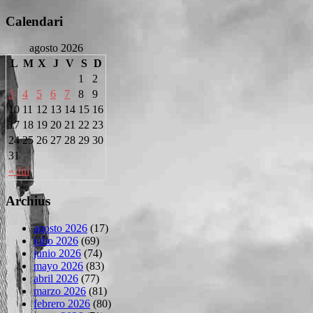
Calendari
agosto 2026
L
M
X
J
V
S
D
1
2
3
4
5
6
7
8
9
10
11
12
13
14
15
16
17
18
19
20
21
22
23
24
25
26
27
28
29
30
31
« Jul
Archius
agosto 2026
(17)
julio 2026
(69)
junio 2026
(74)
mayo 2026
(83)
abril 2026
(77)
marzo 2026
(81)
febrero 2026
(80)