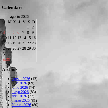
Calendari
agosto 2026
L
M
X
J
V
S
D
1
2
3
4
5
6
7
8
9
10
11
12
13
14
15
16
17
18
19
20
21
22
23
24
25
26
27
28
29
30
31
« Jul
Archius
agosto 2026
(13)
julio 2026
(69)
junio 2026
(74)
mayo 2026
(83)
abril 2026
(77)
marzo 2026
(81)
febrero 2026
(80)