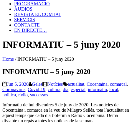
PROGRAMACIÓ
ÀUDIOS
REVISTA EL COMTAT
SERVICIS
CONTACTE
EN DIRECTE…
INFORMATIU – 5 juny 2020
Home
/
INFORMATIU – 5 juny 2020
INFORMATIU – 5 juny 2020
Jun 5, 2020
Geles
Notícies
actualitat
,
Cocentaina
,
comarcal
,
Coronavirus
,
Covid-19
,
cultura
,
dia
,
especial
,
informatiu
,
local
,
política
,
ràdio
,
successos
Informatiu de hui divendres 5 de juny de 2020. Les notícies de
Cocentaina i comarca en la veu de Milagro Sellés, tota l’actualitat en
aquest temps que cada dia t’oferim a Ràdio Cocentaina. Dema
dissabte un repàs a totes les notícies de la setmana.