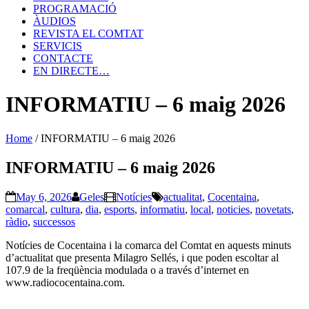
PROGRAMACIÓ
ÀUDIOS
REVISTA EL COMTAT
SERVICIS
CONTACTE
EN DIRECTE…
INFORMATIU – 6 maig 2026
Home
/
INFORMATIU – 6 maig 2026
INFORMATIU – 6 maig 2026
May 6, 2026
Geles
Notícies
actualitat
,
Cocentaina
,
comarcal
,
cultura
,
dia
,
esports
,
informatiu
,
local
,
noticies
,
novetats
,
ràdio
,
successos
Notícies de Cocentaina i la comarca del Comtat en aquests minuts
d’actualitat que presenta Milagro Sellés, i que poden escoltar al
107.9 de la freqüència modulada o a través d’internet en
www.radiococentaina.com.