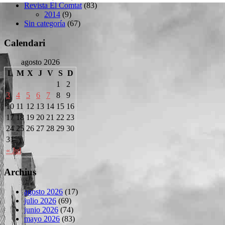
Revista El Comtat
(83)
2014
(9)
Sin categoría
(67)
Calendari
agosto 2026
L
M
X
J
V
S
D
1
2
3
4
5
6
7
8
9
10
11
12
13
14
15
16
17
18
19
20
21
22
23
24
25
26
27
28
29
30
31
« Jul
Archius
agosto 2026
(17)
julio 2026
(69)
junio 2026
(74)
mayo 2026
(83)