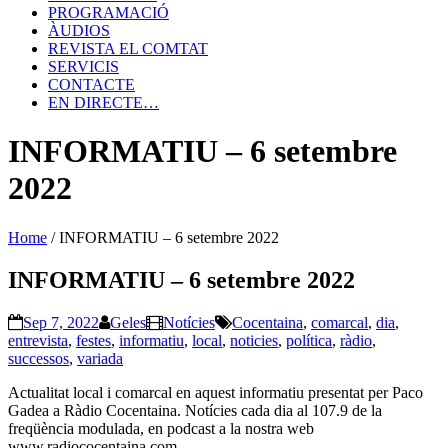
PROGRAMACIÓ
ÀUDIOS
REVISTA EL COMTAT
SERVICIS
CONTACTE
EN DIRECTE…
INFORMATIU – 6 setembre
2022
Home
/
INFORMATIU – 6 setembre 2022
INFORMATIU – 6 setembre 2022
Sep 7, 2022
Geles
Notícies
Cocentaina
,
comarcal
,
dia
,
entrevista
,
festes
,
informatiu
,
local
,
noticies
,
política
,
ràdio
,
successos
,
variada
Actualitat local i comarcal en aquest informatiu presentat per Paco
Gadea a Ràdio Cocentaina. Notícies cada dia al 107.9 de la
freqüència modulada, en podcast a la nostra web
www.radiococentaina.com