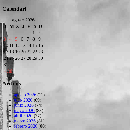
Calendari
agosto 2026
L
M
X
J
V
S
D
1
2
3
4
5
6
7
8
9
10
11
12
13
14
15
16
17
18
19
20
21
22
23
24
25
26
27
28
29
30
31
« Jul
Archius
agosto 2026
(11)
julio 2026
(69)
junio 2026
(74)
mayo 2026
(83)
abril 2026
(77)
marzo 2026
(81)
febrero 2026
(80)