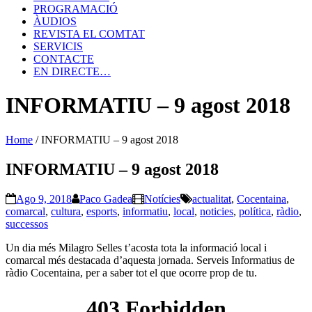
PROGRAMACIÓ
ÀUDIOS
REVISTA EL COMTAT
SERVICIS
CONTACTE
EN DIRECTE…
INFORMATIU – 9 agost 2018
Home
/
INFORMATIU – 9 agost 2018
INFORMATIU – 9 agost 2018
Ago 9, 2018
Paco Gadea
Notícies
actualitat
,
Cocentaina
,
comarcal
,
cultura
,
esports
,
informatiu
,
local
,
noticies
,
política
,
ràdio
,
successos
Un dia més Milagro Selles t’acosta tota la informació local i
comarcal més destacada d’aquesta jornada. Serveis Informatius de
ràdio Cocentaina, per a saber tot el que ocorre prop de tu.