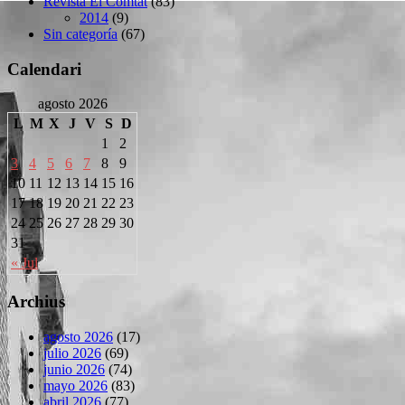
Revista El Comtat
(83)
2014
(9)
Sin categoría
(67)
Calendari
agosto 2026
L
M
X
J
V
S
D
1
2
3
4
5
6
7
8
9
10
11
12
13
14
15
16
17
18
19
20
21
22
23
24
25
26
27
28
29
30
31
« Jul
Archius
agosto 2026
(17)
julio 2026
(69)
junio 2026
(74)
mayo 2026
(83)
abril 2026
(77)