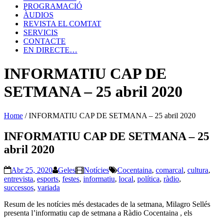
PROGRAMACIÓ
ÀUDIOS
REVISTA EL COMTAT
SERVICIS
CONTACTE
EN DIRECTE…
INFORMATIU CAP DE
SETMANA – 25 abril 2020
Home
/
INFORMATIU CAP DE SETMANA – 25 abril 2020
INFORMATIU CAP DE SETMANA – 25
abril 2020
Abr 25, 2020
Geles
Notícies
Cocentaina
,
comarcal
,
cultura
,
entrevista
,
esports
,
festes
,
informatiu
,
local
,
política
,
ràdio
,
successos
,
variada
Resum de les notícies més destacades de la setmana, Milagro Sellés
presenta l’informatiu cap de setmana a Ràdio Cocentaina , els