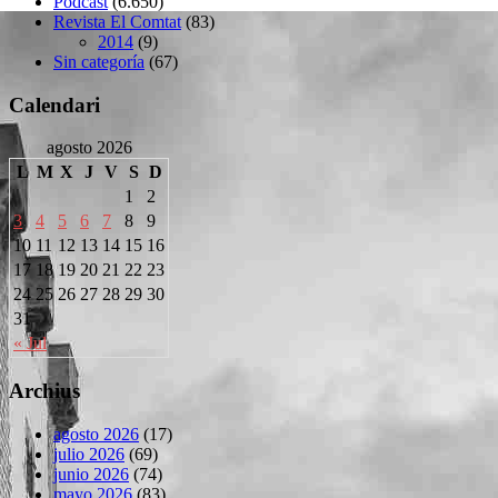
Podcast
(6.650)
Revista El Comtat
(83)
2014
(9)
Sin categoría
(67)
Calendari
agosto 2026
L
M
X
J
V
S
D
1
2
3
4
5
6
7
8
9
10
11
12
13
14
15
16
17
18
19
20
21
22
23
24
25
26
27
28
29
30
31
« Jul
Archius
agosto 2026
(17)
julio 2026
(69)
junio 2026
(74)
mayo 2026
(83)