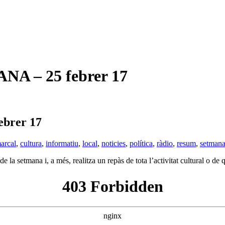
 – 25 febrer 17
brer 17
arcal
,
cultura
,
informatiu
,
local
,
noticies
,
política
,
ràdio
,
resum
,
setmana
de la setmana i, a més, realitza un repàs de tota l’activitat cultural o de