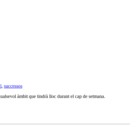
l
,
successos
 qualsevol àmbit que tindrà lloc durant el cap de setmana.