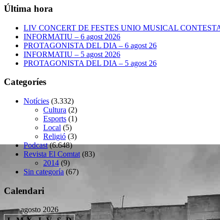
Última hora
LIV CONCERT DE FESTES UNIO MUSICAL CONTESTANA
INFORMATIU – 6 agost 2026
PROTAGONISTA DEL DIA – 6 agost 26
INFORMATIU – 5 agost 2026
PROTAGONISTA DEL DIA – 5 agost 26
Categoríes
Notícies
(3.332)
Cultura
(2)
Esports
(1)
Local
(5)
Religió
(3)
Podcast
(6.648)
Revista El Comtat
(83)
2014
(9)
Sin categoría
(67)
Calendari
agosto 2026