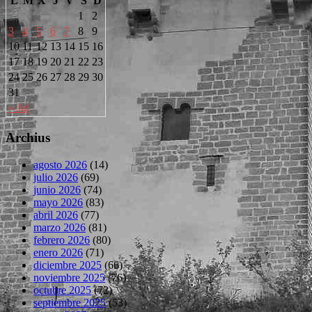
L
M
X
J
V
S
D
1
2
3
4
5
6
7
8
9
10
11
12
13
14
15
16
17
18
19
20
21
22
23
24
25
26
27
28
29
30
31
« Jul
Archius
agosto 2026
(14)
julio 2026
(69)
junio 2026
(74)
mayo 2026
(83)
abril 2026
(77)
marzo 2026
(81)
febrero 2026
(80)
enero 2026
(71)
diciembre 2025
(66)
noviembre 2025
(76)
octubre 2025
(72)
septiembre 2025
(53)