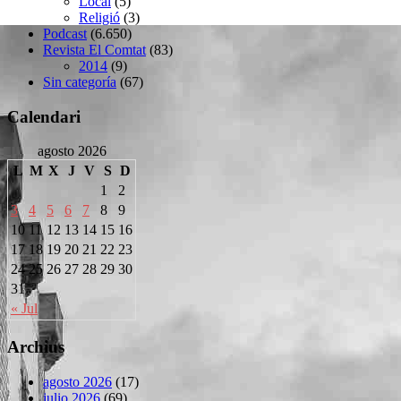
Local
(5)
Religió
(3)
Podcast
(6.650)
Revista El Comtat
(83)
2014
(9)
Sin categoría
(67)
Calendari
agosto 2026
L
M
X
J
V
S
D
1
2
3
4
5
6
7
8
9
10
11
12
13
14
15
16
17
18
19
20
21
22
23
24
25
26
27
28
29
30
31
« Jul
Archius
agosto 2026
(17)
julio 2026
(69)