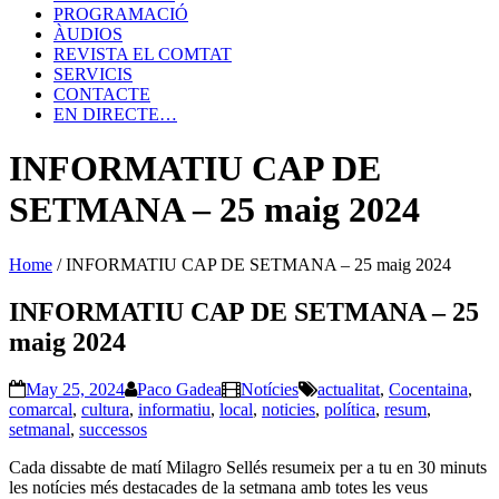
PROGRAMACIÓ
ÀUDIOS
REVISTA EL COMTAT
SERVICIS
CONTACTE
EN DIRECTE…
INFORMATIU CAP DE
SETMANA – 25 maig 2024
Home
/
INFORMATIU CAP DE SETMANA – 25 maig 2024
INFORMATIU CAP DE SETMANA – 25
maig 2024
May 25, 2024
Paco Gadea
Notícies
actualitat
,
Cocentaina
,
comarcal
,
cultura
,
informatiu
,
local
,
noticies
,
política
,
resum
,
setmanal
,
successos
Cada dissabte de matí Milagro Sellés resumeix per a tu en 30 minuts
les notícies més destacades de la setmana amb totes les veus