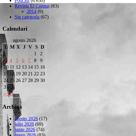
Podcast
(6.650)
Revista El Comtat
(83)
2014
(9)
Sin categoría
(67)
Calendari
agosto 2026
L
M
X
J
V
S
D
1
2
3
4
5
6
7
8
9
10
11
12
13
14
15
16
17
18
19
20
21
22
23
24
25
26
27
28
29
30
31
« Jul
Archius
agosto 2026
(17)
julio 2026
(69)
junio 2026
(74)
mayo 2026
(83)