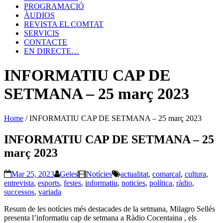
PROGRAMACIÓ
ÀUDIOS
REVISTA EL COMTAT
SERVICIS
CONTACTE
EN DIRECTE…
INFORMATIU CAP DE
SETMANA – 25 març 2023
Home
/
INFORMATIU CAP DE SETMANA – 25 març 2023
INFORMATIU CAP DE SETMANA – 25
març 2023
Mar 25, 2023
Geles
Notícies
actualitat
,
comarcal
,
cultura
,
entrevista
,
esports
,
festes
,
informatiu
,
noticies
,
política
,
ràdio
,
successos
,
variada
Resum de les notícies més destacades de la setmana, Milagro Sellés
presenta l’informatiu cap de setmana a Ràdio Cocentaina , els