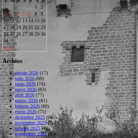
L
M
X
J
V
S
D
1
2
3
4
5
6
7
8
9
10
11
12
13
14
15
16
17
18
19
20
21
22
23
24
25
26
27
28
29
30
31
« Jul
Archius
agosto 2026
(17)
julio 2026
(69)
junio 2026
(74)
mayo 2026
(83)
abril 2026
(77)
marzo 2026
(81)
febrero 2026
(80)
enero 2026
(71)
diciembre 2025
(66)
noviembre 2025
(76)
octubre 2025
(72)
septiembre 2025
(53)