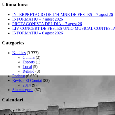
Última hora
INTERPRETACIO DE L’HIMNE DE FESTES – 7 agost 26
INFORMATIU – 7 agost 2026
PROTAGONISTA DEL DIA – 7 agost 26
LIV CONCERT DE FESTES UNIO MUSICAL CONTESTANA
INFORMATIU – 6 agost 2026
Categoríes
Notícies
(3.333)
Cultura
(2)
Esports
(1)
Local
(5)
Religió
(3)
Podcast
(6.650)
Revista El Comtat
(83)
2014
(9)
Sin categoría
(67)
Calendari
agosto 2026