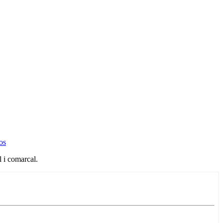
os
l i comarcal.