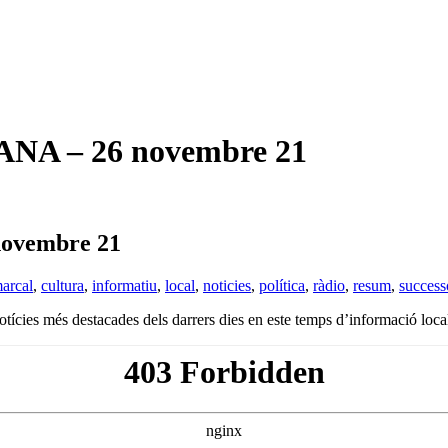
A – 26 novembre 21
ovembre 21
arcal
,
cultura
,
informatiu
,
local
,
noticies
,
política
,
ràdio
,
resum
,
success
otícies més destacades dels darrers dies en este temps d’informació loca