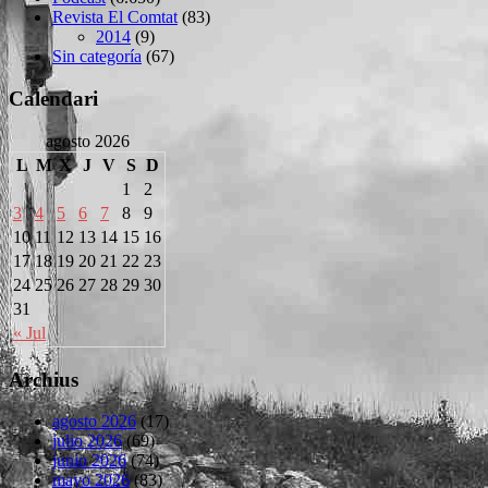
Revista El Comtat
(83)
2014
(9)
Sin categoría
(67)
Calendari
agosto 2026
L
M
X
J
V
S
D
1
2
3
4
5
6
7
8
9
10
11
12
13
14
15
16
17
18
19
20
21
22
23
24
25
26
27
28
29
30
31
« Jul
Archius
agosto 2026
(17)
julio 2026
(69)
junio 2026
(74)
mayo 2026
(83)