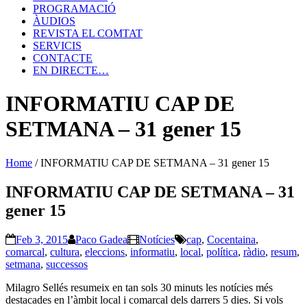
PROGRAMACIÓ
ÀUDIOS
REVISTA EL COMTAT
SERVICIS
CONTACTE
EN DIRECTE…
INFORMATIU CAP DE
SETMANA – 31 gener 15
Home
/
INFORMATIU CAP DE SETMANA – 31 gener 15
INFORMATIU CAP DE SETMANA – 31
gener 15
Feb 3, 2015
Paco Gadea
Notícies
cap
,
Cocentaina
,
comarcal
,
cultura
,
eleccions
,
informatiu
,
local
,
política
,
ràdio
,
resum
,
setmana
,
successos
Milagro Sellés resumeix en tan sols 30 minuts les notícies més
destacades en l’àmbit local i comarcal dels darrers 5 dies. Si vols