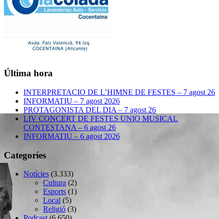
Última hora
INTERPRETACIO DE L’HIMNE DE FESTES – 7 agost 26
INFORMATIU – 7 agost 2026
PROTAGONISTA DEL DIA – 7 agost 26
LIV CONCERT DE FESTES UNIO MUSICAL
CONTESTANA – 6 agost 26
INFORMATIU – 6 agost 2026
Categoríes
Notícies
(3.333)
Cultura
(2)
Esports
(1)
Local
(5)
Religió
(3)
Podcast
(6.650)