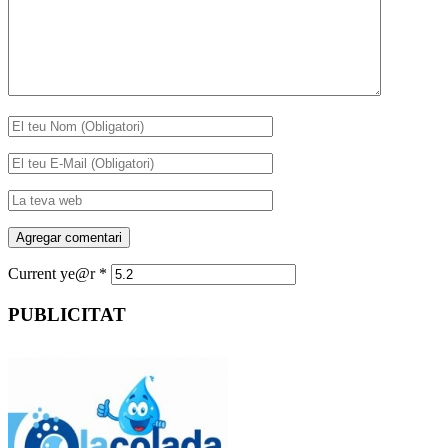
Current ye@r
*
PUBLICITAT