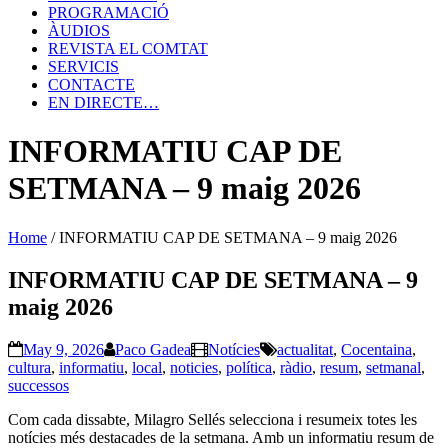
PROGRAMACIÓ
ÀUDIOS
REVISTA EL COMTAT
SERVICIS
CONTACTE
EN DIRECTE…
INFORMATIU CAP DE
SETMANA – 9 maig 2026
Home
/
INFORMATIU CAP DE SETMANA – 9 maig 2026
INFORMATIU CAP DE SETMANA – 9
maig 2026
May 9, 2026
Paco Gadea
Notícies
actualitat
,
Cocentaina
,
cultura
,
informatiu
,
local
,
noticies
,
política
,
ràdio
,
resum
,
setmanal
,
successos
Com cada dissabte, Milagro Sellés selecciona i resumeix totes les
notícies més destacades de la setmana. Amb un informatiu resum de