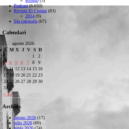
Religió
(3)
Podcast
(6.650)
Revista El Comtat
(83)
2014
(9)
Sin categoría
(67)
Calendari
agosto 2026
L
M
X
J
V
S
D
1
2
3
4
5
6
7
8
9
10
11
12
13
14
15
16
17
18
19
20
21
22
23
24
25
26
27
28
29
30
31
« Jul
Archius
agosto 2026
(17)
julio 2026
(69)
junio 2026
(74)