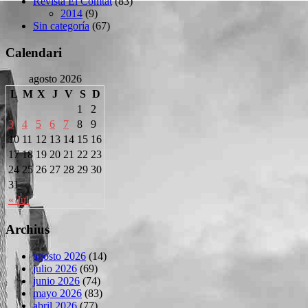
Revista El Comtat
(83)
2014
(9)
Sin categoría
(67)
Calendari
agosto 2026
L
M
X
J
V
S
D
1
2
3
4
5
6
7
8
9
10
11
12
13
14
15
16
17
18
19
20
21
22
23
24
25
26
27
28
29
30
31
« Jul
Archius
agosto 2026
(14)
julio 2026
(69)
junio 2026
(74)
mayo 2026
(83)
abril 2026
(77)