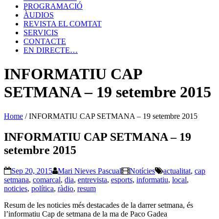
PROGRAMACIÓ
ÀUDIOS
REVISTA EL COMTAT
SERVICIS
CONTACTE
EN DIRECTE…
INFORMATIU CAP
SETMANA – 19 setembre 2015
Home
/
INFORMATIU CAP SETMANA – 19 setembre 2015
INFORMATIU CAP SETMANA – 19
setembre 2015
Sep 20, 2015
Mari Nieves Pascual
Notícies
actualitat
,
cap
setmana
,
comarcal
,
dia
,
entrevista
,
esports
,
informatiu
,
local
,
noticies
,
política
,
ràdio
,
resum
Resum de les noticies més destacades de la darrer setmana, és
l’informatiu Cap de setmana de la ma de Paco Gadea