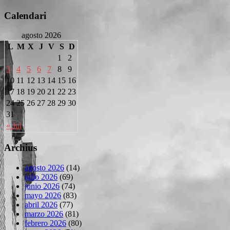
Calendari
agosto 2026
L
M
X
J
V
S
D
1
2
3
4
5
6
7
8
9
10
11
12
13
14
15
16
17
18
19
20
21
22
23
24
25
26
27
28
29
30
31
« Jul
Archius
agosto 2026
(14)
julio 2026
(69)
junio 2026
(74)
mayo 2026
(83)
abril 2026
(77)
marzo 2026
(81)
febrero 2026
(80)