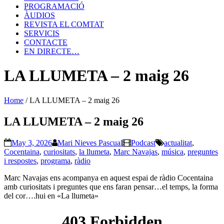
PROGRAMACIÓ
ÀUDIOS
REVISTA EL COMTAT
SERVICIS
CONTACTE
EN DIRECTE…
LA LLUMETA – 2 maig 26
Home
/
LA LLUMETA – 2 maig 26
LA LLUMETA – 2 maig 26
May 3, 2026
Mari Nieves Pascual
Podcast
actualitat
,
Cocentaina
,
curiositats
,
la llumeta
,
Marc Navajas
,
música
,
preguntes
i respostes
,
programa
,
ràdio
Marc Navajas ens acompanya en aquest espai de ràdio Cocentaina
amb curiositats i preguntes que ens faran pensar…el temps, la forma
del cor….hui en «La llumeta»