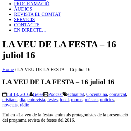
PROGRAMACIÓ
ÀUDIOS
REVISTA EL COMTAT
SERVICIS
CONTACTE
EN DIRECTE…
LA VEU DE LA FESTA – 16
juliol 16
Home
/
LA VEU DE LA FESTA – 16 juliol 16
LA VEU DE LA FESTA – 16 juliol 16
Jul 18, 2016
Geles
Podcast
actualitat
,
Cocentaina
,
comarcal
,
cristians
,
dia
,
entrevista
,
festes
,
local
,
moros
,
música
,
noticies
,
novetats
,
ràdio
Hui en «La veu de la festa» tenim als protagonistes de la presentació
del programa revista de festes del 2016.