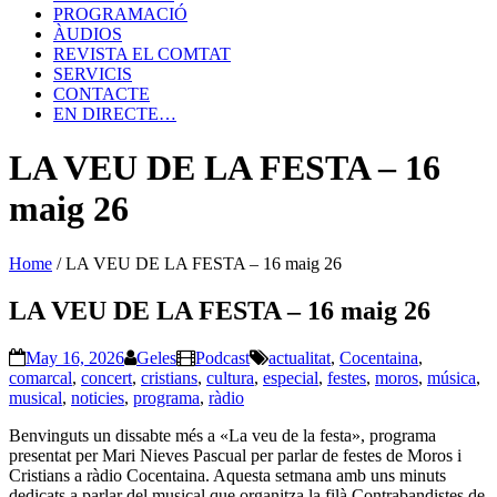
PROGRAMACIÓ
ÀUDIOS
REVISTA EL COMTAT
SERVICIS
CONTACTE
EN DIRECTE…
LA VEU DE LA FESTA – 16
maig 26
Home
/
LA VEU DE LA FESTA – 16 maig 26
LA VEU DE LA FESTA – 16 maig 26
May 16, 2026
Geles
Podcast
actualitat
,
Cocentaina
,
comarcal
,
concert
,
cristians
,
cultura
,
especial
,
festes
,
moros
,
música
,
musical
,
noticies
,
programa
,
ràdio
Benvinguts un dissabte més a «La veu de la festa», programa
presentat per Mari Nieves Pascual per parlar de festes de Moros i
Cristians a ràdio Cocentaina. Aquesta setmana amb uns minuts
dedicats a parlar del musical que organitza la filà Contrabandistes de