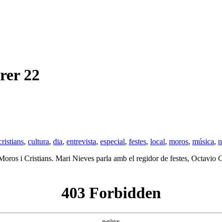
rer 22
cristians
,
cultura
,
dia
,
entrevista
,
especial
,
festes
,
local
,
moros
,
música
,
n
oros i Cristians. Mari Nieves parla amb el regidor de festes, Octavio Ce