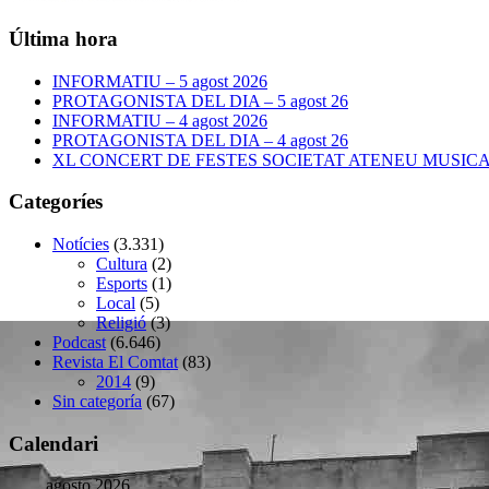
Última hora
INFORMATIU – 5 agost 2026
PROTAGONISTA DEL DIA – 5 agost 26
INFORMATIU – 4 agost 2026
PROTAGONISTA DEL DIA – 4 agost 26
XL CONCERT DE FESTES SOCIETAT ATENEU MUSICAL –
Categoríes
Notícies
(3.331)
Cultura
(2)
Esports
(1)
Local
(5)
Religió
(3)
Podcast
(6.646)
Revista El Comtat
(83)
2014
(9)
Sin categoría
(67)
Calendari
agosto 2026