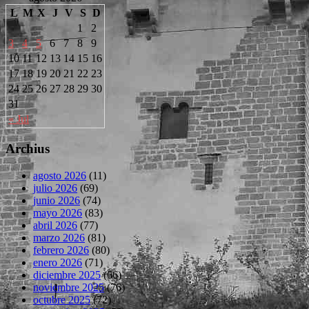
L
M
X
J
V
S
D
1
2
3
4
5
6
7
8
9
10
11
12
13
14
15
16
17
18
19
20
21
22
23
24
25
26
27
28
29
30
31
« Jul
Archius
agosto 2026
(11)
julio 2026
(69)
junio 2026
(74)
mayo 2026
(83)
abril 2026
(77)
marzo 2026
(81)
febrero 2026
(80)
enero 2026
(71)
diciembre 2025
(66)
noviembre 2025
(76)
octubre 2025
(72)