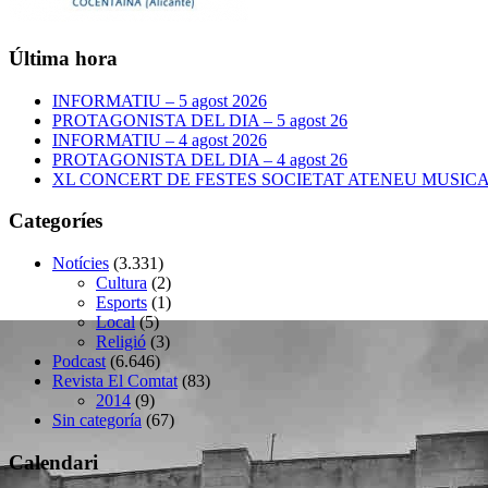
Última hora
INFORMATIU – 5 agost 2026
PROTAGONISTA DEL DIA – 5 agost 26
INFORMATIU – 4 agost 2026
PROTAGONISTA DEL DIA – 4 agost 26
XL CONCERT DE FESTES SOCIETAT ATENEU MUSICAL –
Categoríes
Notícies
(3.331)
Cultura
(2)
Esports
(1)
Local
(5)
Religió
(3)
Podcast
(6.646)
Revista El Comtat
(83)
2014
(9)
Sin categoría
(67)
Calendari