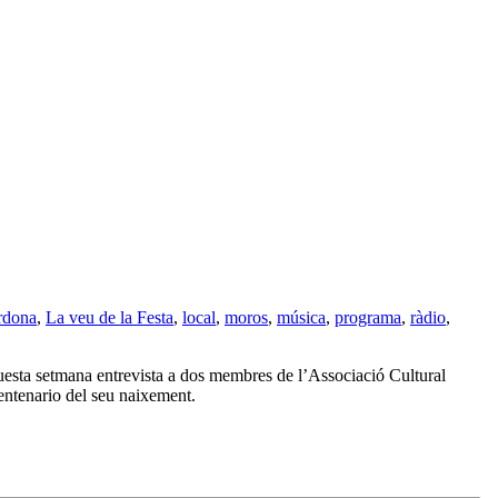
rdona
,
La veu de la Festa
,
local
,
moros
,
música
,
programa
,
ràdio
,
aquesta setmana entrevista a dos membres de l’Associació Cultural
Centenario del seu naixement.