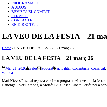
PROGRAMACIÓ
ÀUDIOS
REVISTA EL COMTAT
SERVICIS
CONTACTE
EN DIRECTE…
LA VEU DE LA FESTA – 21 ma
Home
/
LA VEU DE LA FESTA – 21 març 26
LA VEU DE LA FESTA – 21 març 26
Mar 21, 2026
Geles
Podcast
actualitat
,
Cocentaina
,
comarcal
,
variada
Mari Nieves Pascual repassa en el seu programa «La veu de la festa» le
Canonge Soler Cardona, a Moisés Gil i Josep Albert Cortés per a conéix