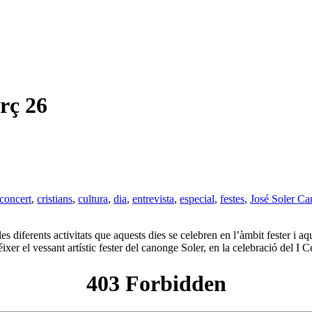
rç 26
concert
,
cristians
,
cultura
,
dia
,
entrevista
,
especial
,
festes
,
José Soler Ca
s diferents activitats que aquests dies se celebren en l’àmbit fester i 
er el vessant artístic fester del canonge Soler, en la celebració del I 