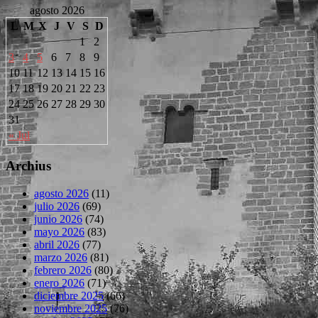
agosto 2026
L
M
X
J
V
S
D
1
2
3
4
5
6
7
8
9
10
11
12
13
14
15
16
17
18
19
20
21
22
23
24
25
26
27
28
29
30
31
« Jul
Archius
agosto 2026
(11)
julio 2026
(69)
junio 2026
(74)
mayo 2026
(83)
abril 2026
(77)
marzo 2026
(81)
febrero 2026
(80)
enero 2026
(71)
diciembre 2025
(66)
noviembre 2025
(76)