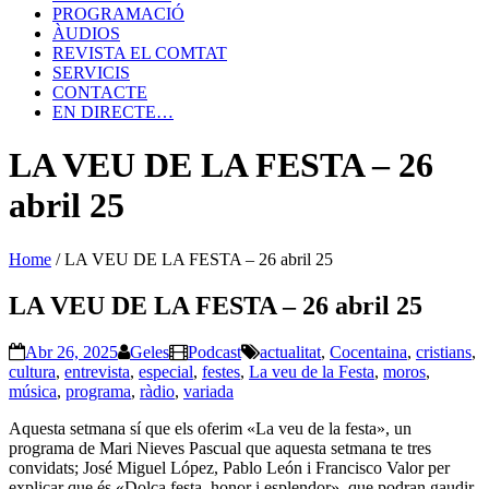
PROGRAMACIÓ
ÀUDIOS
REVISTA EL COMTAT
SERVICIS
CONTACTE
EN DIRECTE…
LA VEU DE LA FESTA – 26
abril 25
Home
/
LA VEU DE LA FESTA – 26 abril 25
LA VEU DE LA FESTA – 26 abril 25
Abr 26, 2025
Geles
Podcast
actualitat
,
Cocentaina
,
cristians
,
cultura
,
entrevista
,
especial
,
festes
,
La veu de la Festa
,
moros
,
música
,
programa
,
ràdio
,
variada
Aquesta setmana sí que els oferim «La veu de la festa», un
programa de Mari Nieves Pascual que aquesta setmana te tres
convidats; José Miguel López, Pablo León i Francisco Valor per
explicar que és «Dolça festa, honor i esplendor», que podran gaudir