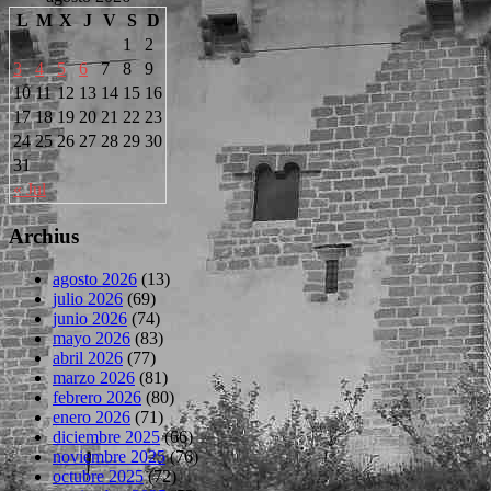
L
M
X
J
V
S
D
1
2
3
4
5
6
7
8
9
10
11
12
13
14
15
16
17
18
19
20
21
22
23
24
25
26
27
28
29
30
31
« Jul
Archius
agosto 2026
(13)
julio 2026
(69)
junio 2026
(74)
mayo 2026
(83)
abril 2026
(77)
marzo 2026
(81)
febrero 2026
(80)
enero 2026
(71)
diciembre 2025
(66)
noviembre 2025
(76)
octubre 2025
(72)