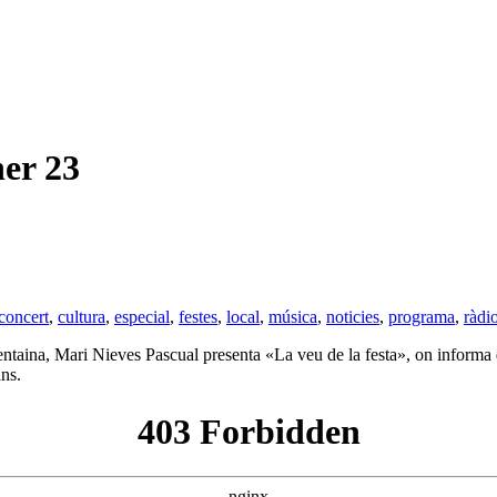
er 23
concert
,
cultura
,
especial
,
festes
,
local
,
música
,
noticies
,
programa
,
ràdi
centaina, Mari Nieves Pascual presenta «La veu de la festa», on informa 
ns.