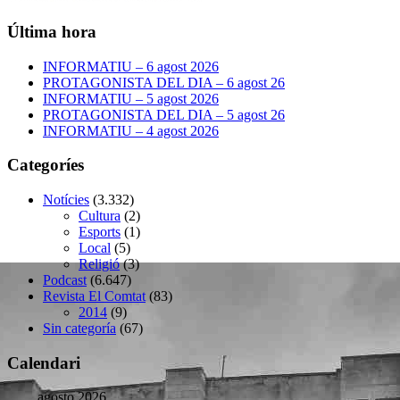
Última hora
INFORMATIU – 6 agost 2026
PROTAGONISTA DEL DIA – 6 agost 26
INFORMATIU – 5 agost 2026
PROTAGONISTA DEL DIA – 5 agost 26
INFORMATIU – 4 agost 2026
Categoríes
Notícies
(3.332)
Cultura
(2)
Esports
(1)
Local
(5)
Religió
(3)
Podcast
(6.647)
Revista El Comtat
(83)
2014
(9)
Sin categoría
(67)
Calendari
agosto 2026