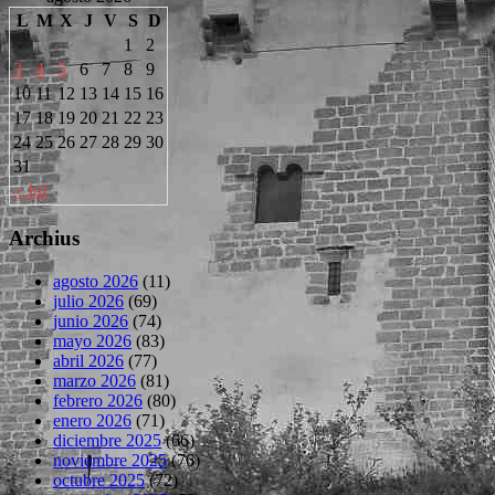
L
M
X
J
V
S
D
1
2
3
4
5
6
7
8
9
10
11
12
13
14
15
16
17
18
19
20
21
22
23
24
25
26
27
28
29
30
31
« Jul
Archius
agosto 2026
(11)
julio 2026
(69)
junio 2026
(74)
mayo 2026
(83)
abril 2026
(77)
marzo 2026
(81)
febrero 2026
(80)
enero 2026
(71)
diciembre 2025
(66)
noviembre 2025
(76)
octubre 2025
(72)