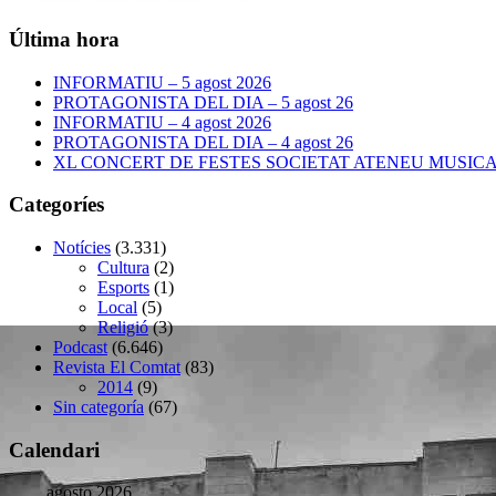
Última hora
INFORMATIU – 5 agost 2026
PROTAGONISTA DEL DIA – 5 agost 26
INFORMATIU – 4 agost 2026
PROTAGONISTA DEL DIA – 4 agost 26
XL CONCERT DE FESTES SOCIETAT ATENEU MUSICAL –
Categoríes
Notícies
(3.331)
Cultura
(2)
Esports
(1)
Local
(5)
Religió
(3)
Podcast
(6.646)
Revista El Comtat
(83)
2014
(9)
Sin categoría
(67)
Calendari
agosto 2026