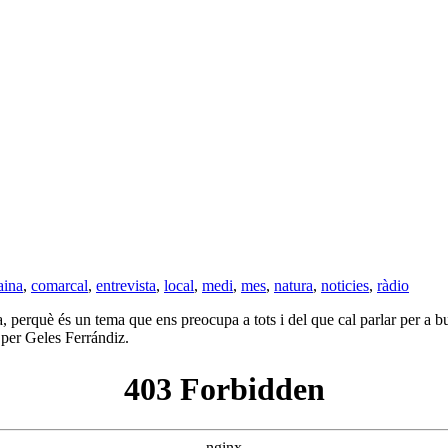
aina
,
comarcal
,
entrevista
,
local
,
medi
,
mes
,
natura
,
noticies
,
ràdio
rquè és un tema que ens preocupa a tots i del que cal parlar per a buscar
 per Geles Ferrándiz.