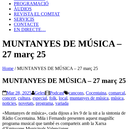
PROGRAMACIÓ
ÀUDIOS
REVISTA EL COMTAT
SERVICIS
CONTACTE
EN DIRECTE…
MUNTANYES DE MÚSICA –
27 març 25
Home
/
MUNTANYES DE MÚSICA – 27 març 25
MUNTANYES DE MÚSICA – 27 març 25
Mar 28, 2025
Geles
Podcast
cançons
,
Cocentaina
,
comarcal
,
concert
,
cultura
,
especial
,
folk
,
local
,
muntanyes de música
,
música
,
noticies
,
novetats
,
programa
,
variada
«Muntanyes de música», cada dijous a les 9 de la nit a la sintonia de
Ràdio Cocentaina. Mila i Fernando presenten aquest magnífic
programa musical que també es comparteix amb la Xarxa
d’Emissores Municipals Valencianes.