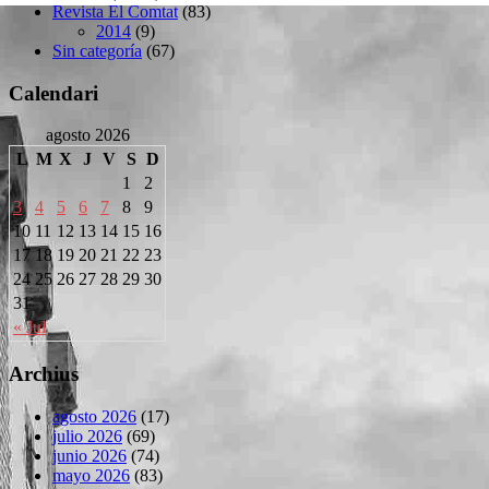
Revista El Comtat
(83)
2014
(9)
Sin categoría
(67)
Calendari
agosto 2026
L
M
X
J
V
S
D
1
2
3
4
5
6
7
8
9
10
11
12
13
14
15
16
17
18
19
20
21
22
23
24
25
26
27
28
29
30
31
« Jul
Archius
agosto 2026
(17)
julio 2026
(69)
junio 2026
(74)
mayo 2026
(83)