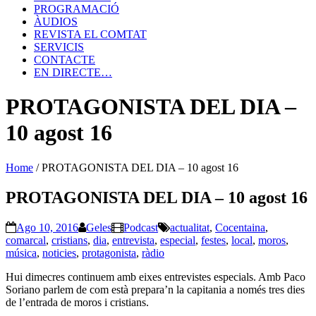
PROGRAMACIÓ
ÀUDIOS
REVISTA EL COMTAT
SERVICIS
CONTACTE
EN DIRECTE…
PROTAGONISTA DEL DIA –
10 agost 16
Home
/
PROTAGONISTA DEL DIA – 10 agost 16
PROTAGONISTA DEL DIA – 10 agost 16
Ago 10, 2016
Geles
Podcast
actualitat
,
Cocentaina
,
comarcal
,
cristians
,
dia
,
entrevista
,
especial
,
festes
,
local
,
moros
,
música
,
noticies
,
protagonista
,
ràdio
Hui dimecres continuem amb eixes entrevistes especials. Amb Paco
Soriano parlem de com està prepara’n la capitania a només tres dies
de l’entrada de moros i cristians.