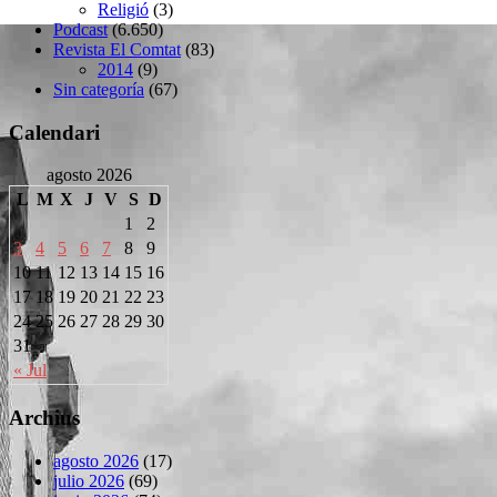
Religió
(3)
Podcast
(6.650)
Revista El Comtat
(83)
2014
(9)
Sin categoría
(67)
Calendari
agosto 2026
L
M
X
J
V
S
D
1
2
3
4
5
6
7
8
9
10
11
12
13
14
15
16
17
18
19
20
21
22
23
24
25
26
27
28
29
30
31
« Jul
Archius
agosto 2026
(17)
julio 2026
(69)