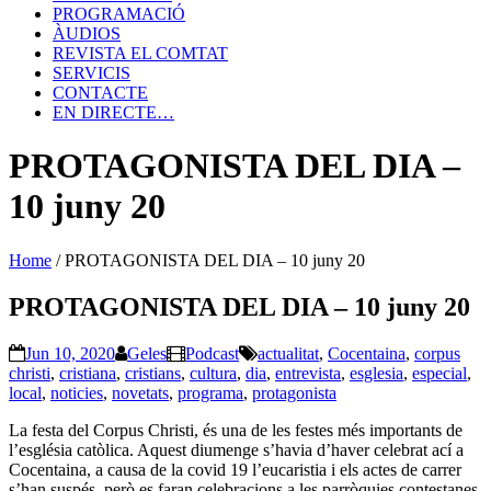
PROGRAMACIÓ
ÀUDIOS
REVISTA EL COMTAT
SERVICIS
CONTACTE
EN DIRECTE…
PROTAGONISTA DEL DIA –
10 juny 20
Home
/
PROTAGONISTA DEL DIA – 10 juny 20
PROTAGONISTA DEL DIA – 10 juny 20
Jun 10, 2020
Geles
Podcast
actualitat
,
Cocentaina
,
corpus
christi
,
cristiana
,
cristians
,
cultura
,
dia
,
entrevista
,
esglesia
,
especial
,
local
,
noticies
,
novetats
,
programa
,
protagonista
La festa del Corpus Christi, és una de les festes més importants de
l’església catòlica. Aquest diumenge s’havia d’haver celebrat ací a
Cocentaina, a causa de la covid 19 l’eucaristia i els actes de carrer
s’han suspés, però es faran celebracions a les parròquies contestanes.