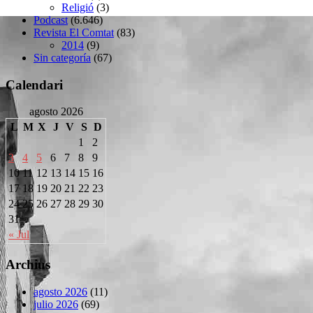
Religió
(3)
Podcast
(6.646)
Revista El Comtat
(83)
2014
(9)
Sin categoría
(67)
Calendari
agosto 2026
L
M
X
J
V
S
D
1
2
3
4
5
6
7
8
9
10
11
12
13
14
15
16
17
18
19
20
21
22
23
24
25
26
27
28
29
30
31
« Jul
Archius
agosto 2026
(11)
julio 2026
(69)