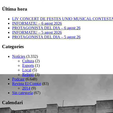
Última hora
LIV CONCERT DE FESTES UNIO MUSICAL CONTESTANA
INFORMATIU – 6 agost 2026
PROTAGONISTA DEL DIA – 6 agost 26
INFORMATIU – 5 agost 2026
PROTAGONISTA DEL DIA – 5 agost 26
Categoríes
Notícies
(3.332)
Cultura
(2)
Esports
(1)
Local
(5)
Religió
(3)
Podcast
(6.648)
Revista El Comtat
(83)
2014
(9)
Sin categoría
(67)
Calendari
agosto 2026