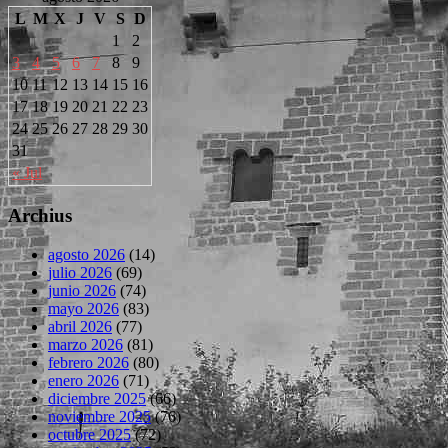
L
M
X
J
V
S
D
1
2
3
4
5
6
7
8
9
10
11
12
13
14
15
16
17
18
19
20
21
22
23
24
25
26
27
28
29
30
31
« Jul
Archius
agosto 2026
(14)
julio 2026
(69)
junio 2026
(74)
mayo 2026
(83)
abril 2026
(77)
marzo 2026
(81)
febrero 2026
(80)
enero 2026
(71)
diciembre 2025
(66)
noviembre 2025
(76)
octubre 2025
(72)