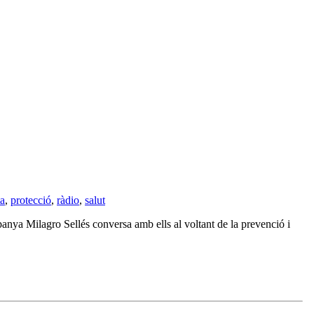
ta
,
protecció
,
ràdio
,
salut
anya Milagro Sellés conversa amb ells al voltant de la prevenció i