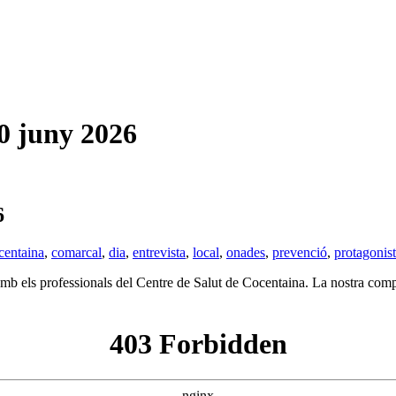
 juny 2026
6
centaina
,
comarcal
,
dia
,
entrevista
,
local
,
onades
,
prevenció
,
protagonis
 amb els professionals del Centre de Salut de Cocentaina. La nostra comp