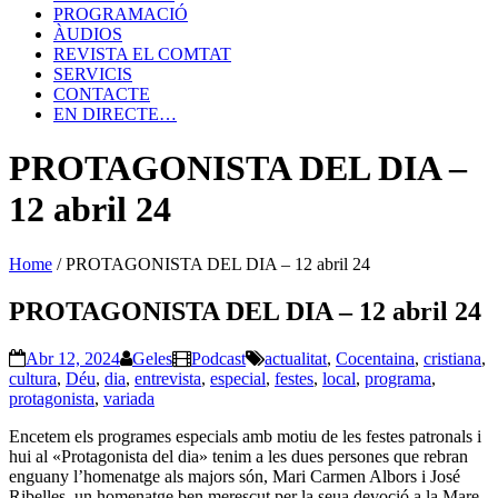
PROGRAMACIÓ
ÀUDIOS
REVISTA EL COMTAT
SERVICIS
CONTACTE
EN DIRECTE…
PROTAGONISTA DEL DIA –
12 abril 24
Home
/
PROTAGONISTA DEL DIA – 12 abril 24
PROTAGONISTA DEL DIA – 12 abril 24
Abr 12, 2024
Geles
Podcast
actualitat
,
Cocentaina
,
cristiana
,
cultura
,
Déu
,
dia
,
entrevista
,
especial
,
festes
,
local
,
programa
,
protagonista
,
variada
Encetem els programes especials amb motiu de les festes patronals i
hui al «Protagonista del dia» tenim a les dues persones que rebran
enguany l’homenatge als majors són, Mari Carmen Albors i José
Ribelles, un homenatge ben merescut per la seua devoció a la Mare