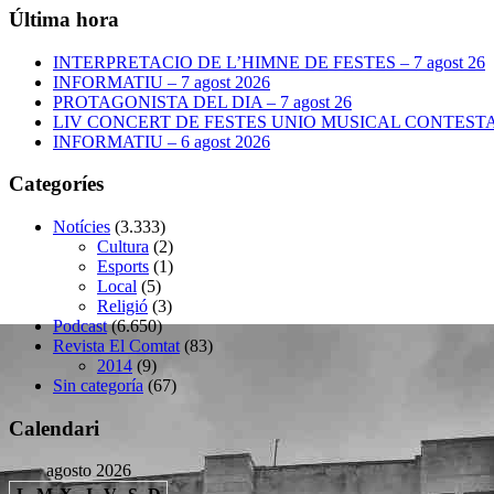
Última hora
INTERPRETACIO DE L’HIMNE DE FESTES – 7 agost 26
INFORMATIU – 7 agost 2026
PROTAGONISTA DEL DIA – 7 agost 26
LIV CONCERT DE FESTES UNIO MUSICAL CONTESTANA
INFORMATIU – 6 agost 2026
Categoríes
Notícies
(3.333)
Cultura
(2)
Esports
(1)
Local
(5)
Religió
(3)
Podcast
(6.650)
Revista El Comtat
(83)
2014
(9)
Sin categoría
(67)
Calendari
agosto 2026