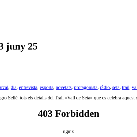
 juny 25
rcal
,
dia
,
entrevista
,
esports
,
novetats
,
protagonista
,
ràdio
,
seta
,
trail
,
va
ro Sellé, tots els detalls del Trail «Vall de Seta» que es celebra aquest 