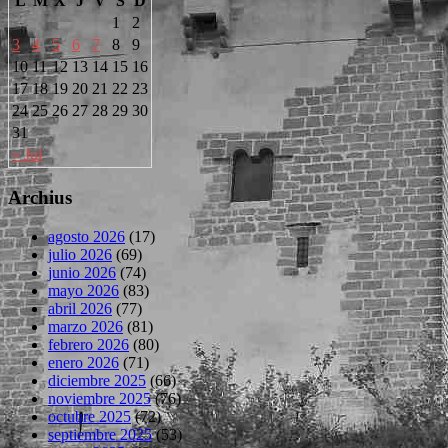
L
M
X
J
V
S
D
1
2
3
4
5
6
7
8
9
10
11
12
13
14
15
16
17
18
19
20
21
22
23
24
25
26
27
28
29
30
31
« Jul
Archius
agosto 2026
(17)
julio 2026
(69)
junio 2026
(74)
mayo 2026
(83)
abril 2026
(77)
marzo 2026
(81)
febrero 2026
(80)
enero 2026
(71)
diciembre 2025
(66)
noviembre 2025
(76)
octubre 2025
(72)
septiembre 2025
(53)