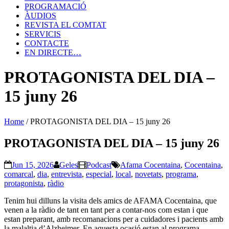
PROGRAMACIÓ
ÀUDIOS
REVISTA EL COMTAT
SERVICIS
CONTACTE
EN DIRECTE…
PROTAGONISTA DEL DIA –
15 juny 26
Home
/
PROTAGONISTA DEL DIA – 15 juny 26
PROTAGONISTA DEL DIA – 15 juny 26
Jun 15, 2026
Geles
Podcast
Afama Cocentaina
,
Cocentaina
,
comarcal
,
dia
,
entrevista
,
especial
,
local
,
novetats
,
programa
,
protagonista
,
ràdio
Tenim hui dilluns la visita dels amics de AFAMA Cocentaina, que
venen a la ràdio de tant en tant per a contar-nos com estan i que
estan preparant, amb recomanacions per a cuidadores i pacients amb
la malaltia d’Alzheimer. En aquesta ocasió estan al programa