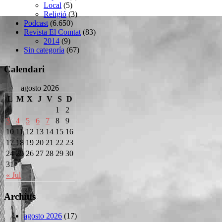
Local
(5)
Religió
(3)
Podcast
(6.650)
Revista El Comtat
(83)
2014
(9)
Sin categoría
(67)
Calendari
agosto 2026
L
M
X
J
V
S
D
1
2
3
4
5
6
7
8
9
10
11
12
13
14
15
16
17
18
19
20
21
22
23
24
25
26
27
28
29
30
31
« Jul
Archius
agosto 2026
(17)