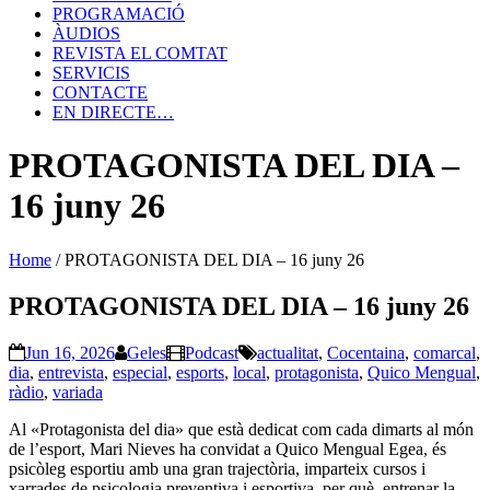
PROGRAMACIÓ
ÀUDIOS
REVISTA EL COMTAT
SERVICIS
CONTACTE
EN DIRECTE…
PROTAGONISTA DEL DIA –
16 juny 26
Home
/
PROTAGONISTA DEL DIA – 16 juny 26
PROTAGONISTA DEL DIA – 16 juny 26
Jun 16, 2026
Geles
Podcast
actualitat
,
Cocentaina
,
comarcal
,
dia
,
entrevista
,
especial
,
esports
,
local
,
protagonista
,
Quico Mengual
,
ràdio
,
variada
Al «Protagonista del dia» que està dedicat com cada dimarts al món
de l’esport, Mari Nieves ha convidat a Quico Mengual Egea, és
psicòleg esportiu amb una gran trajectòria, imparteix cursos i
xarrades de psicologia preventiva i esportiva, per què, entrenar la