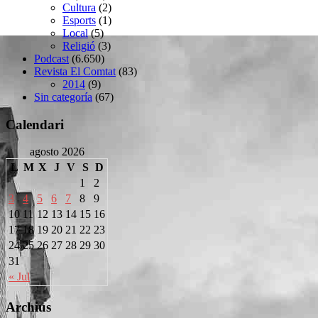
Cultura
(2)
Esports
(1)
Local
(5)
Religió
(3)
Podcast
(6.650)
Revista El Comtat
(83)
2014
(9)
Sin categoría
(67)
Calendari
agosto 2026
L
M
X
J
V
S
D
1
2
3
4
5
6
7
8
9
10
11
12
13
14
15
16
17
18
19
20
21
22
23
24
25
26
27
28
29
30
31
« Jul
Archius