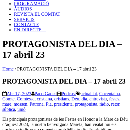
PROGRAMACIÓ
ÀUDIOS
REVISTA EL COMTAT
SERVICIS
CONTACTE
EN DIRECTE…
PROTAGONISTA DEL DIA –
17 abril 23
Home
/
PROTAGONISTA DEL DIA – 17 abril 23
PROTAGONISTA DEL DIA – 17 abril 23
Abr 17, 2023
Paco Gadea
Podcast
actualitat
,
Cocentaina
,
Comte
,
Comtessa
,
cristiana
,
cristians
,
Déu
,
dia
,
entrevista
,
festes
,
mare
,
mossen
,
Patrona
,
Pia
,
presidenta
,
protagonista
,
ràdio
,
retor
,
súplica
,
unió
Els principals protagonistes de les Festes en Honor a la Mare de Déu
d’aquest 2023, la nostra benvolguda Mareta, han visitat hui els
nostres estudis per a comentar amb Milagro Sellés els últims