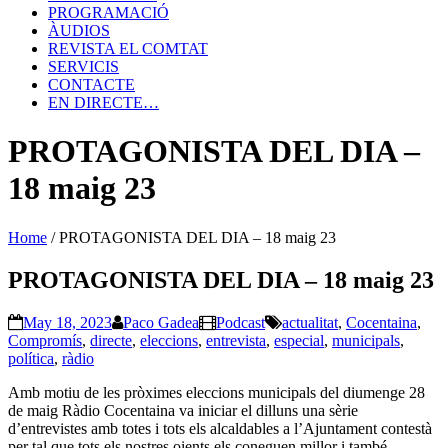
PROGRAMACIÓ
ÀUDIOS
REVISTA EL COMTAT
SERVICIS
CONTACTE
EN DIRECTE…
PROTAGONISTA DEL DIA –
18 maig 23
Home
/
PROTAGONISTA DEL DIA – 18 maig 23
PROTAGONISTA DEL DIA – 18 maig 23
May 18, 2023
Paco Gadea
Podcast
actualitat
,
Cocentaina
,
Compromís
,
directe
,
eleccions
,
entrevista
,
especial
,
municipals
,
política
,
ràdio
Amb motiu de les pròximes eleccions municipals del diumenge 28
de maig Ràdio Cocentaina va iniciar el dilluns una sèrie
d’entrevistes amb totes i tots els alcaldables a l’Ajuntament contestà
per tal que tots els nostres oients els coneguen millor i també