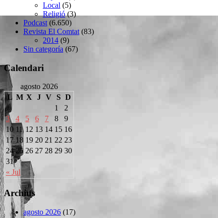
Local
(5)
Religió
(3)
Podcast
(6.650)
Revista El Comtat
(83)
2014
(9)
Sin categoría
(67)
Calendari
agosto 2026
L
M
X
J
V
S
D
1
2
3
4
5
6
7
8
9
10
11
12
13
14
15
16
17
18
19
20
21
22
23
24
25
26
27
28
29
30
31
« Jul
Archius
agosto 2026
(17)