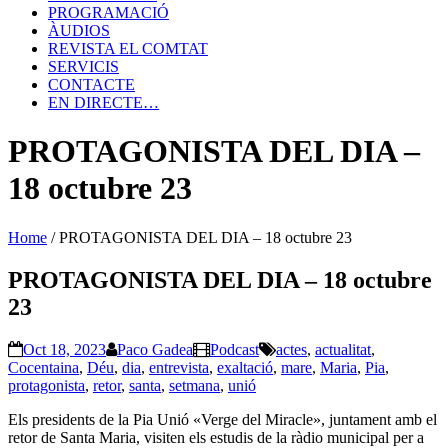
PROGRAMACIÓ
ÀUDIOS
REVISTA EL COMTAT
SERVICIS
CONTACTE
EN DIRECTE…
PROTAGONISTA DEL DIA –
18 octubre 23
Home
/
PROTAGONISTA DEL DIA – 18 octubre 23
PROTAGONISTA DEL DIA – 18 octubre
23
Oct 18, 2023
Paco Gadea
Podcast
actes
,
actualitat
,
Cocentaina
,
Déu
,
dia
,
entrevista
,
exaltació
,
mare
,
Maria
,
Pia
,
protagonista
,
retor
,
santa
,
setmana
,
unió
Els presidents de la Pia Unió «Verge del Miracle», juntament amb el
retor de Santa Maria, visiten els estudis de la ràdio municipal per a