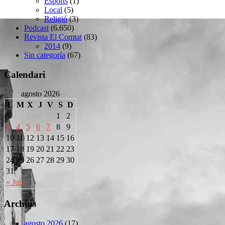
Esports
(1)
Local
(5)
Religió
(3)
Podcast
(6.650)
Revista El Comtat
(83)
2014
(9)
Sin categoría
(67)
Calendari
agosto 2026
L
M
X
J
V
S
D
1
2
3
4
5
6
7
8
9
10
11
12
13
14
15
16
17
18
19
20
21
22
23
24
25
26
27
28
29
30
31
« Jul
Archius
agosto 2026
(17)