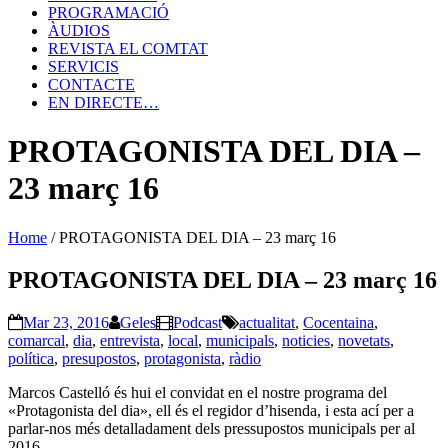
PROGRAMACIÓ
ÀUDIOS
REVISTA EL COMTAT
SERVICIS
CONTACTE
EN DIRECTE…
PROTAGONISTA DEL DIA –
23 març 16
Home
/
PROTAGONISTA DEL DIA – 23 març 16
PROTAGONISTA DEL DIA – 23 març 16
Mar 23, 2016
Geles
Podcast
actualitat
,
Cocentaina
,
comarcal
,
dia
,
entrevista
,
local
,
municipals
,
noticies
,
novetats
,
política
,
presupostos
,
protagonista
,
ràdio
Marcos Castelló és hui el convidat en el nostre programa del
«Protagonista del dia», ell és el regidor d’hisenda, i esta ací per a
parlar-nos més detalladament dels pressupostos municipals per al
2016.