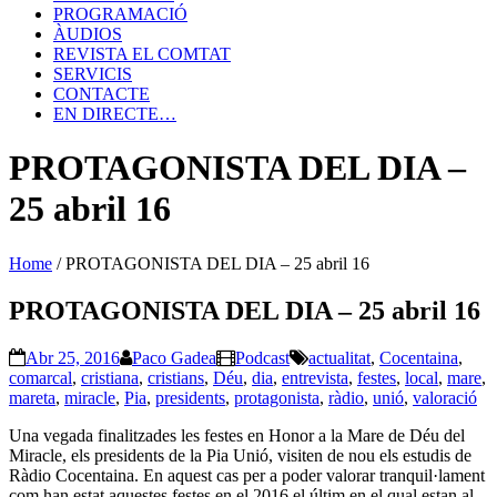
PROGRAMACIÓ
ÀUDIOS
REVISTA EL COMTAT
SERVICIS
CONTACTE
EN DIRECTE…
PROTAGONISTA DEL DIA –
25 abril 16
Home
/
PROTAGONISTA DEL DIA – 25 abril 16
PROTAGONISTA DEL DIA – 25 abril 16
Abr 25, 2016
Paco Gadea
Podcast
actualitat
,
Cocentaina
,
comarcal
,
cristiana
,
cristians
,
Déu
,
dia
,
entrevista
,
festes
,
local
,
mare
,
mareta
,
miracle
,
Pia
,
presidents
,
protagonista
,
ràdio
,
unió
,
valoració
Una vegada finalitzades les festes en Honor a la Mare de Déu del
Miracle, els presidents de la Pia Unió, visiten de nou els estudis de
Ràdio Cocentaina. En aquest cas per a poder valorar tranquil·lament
com han estat aquestes festes en el 2016 el últim en el qual estan al