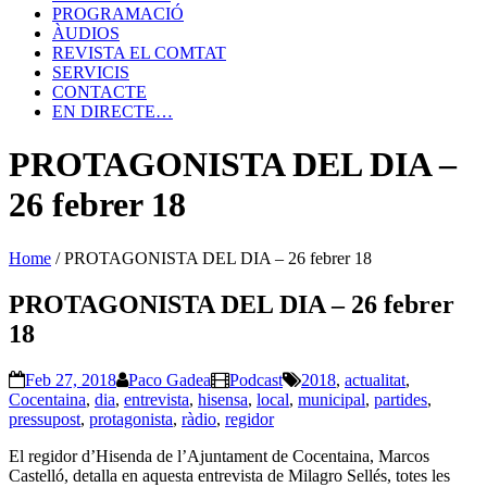
PROGRAMACIÓ
ÀUDIOS
REVISTA EL COMTAT
SERVICIS
CONTACTE
EN DIRECTE…
PROTAGONISTA DEL DIA –
26 febrer 18
Home
/
PROTAGONISTA DEL DIA – 26 febrer 18
PROTAGONISTA DEL DIA – 26 febrer
18
Feb 27, 2018
Paco Gadea
Podcast
2018
,
actualitat
,
Cocentaina
,
dia
,
entrevista
,
hisensa
,
local
,
municipal
,
partides
,
pressupost
,
protagonista
,
ràdio
,
regidor
El regidor d’Hisenda de l’Ajuntament de Cocentaina, Marcos
Castelló, detalla en aquesta entrevista de Milagro Sellés, totes les