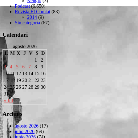
Religió
(3)
Podcast
(6.650)
Revista El Comtat
(83)
2014
(9)
Sin categoría
(67)
Calendari
agosto 2026
L
M
X
J
V
S
D
1
2
3
4
5
6
7
8
9
10
11
12
13
14
15
16
17
18
19
20
21
22
23
24
25
26
27
28
29
30
31
« Jul
Archius
agosto 2026
(17)
julio 2026
(69)
junio 2026
(74)