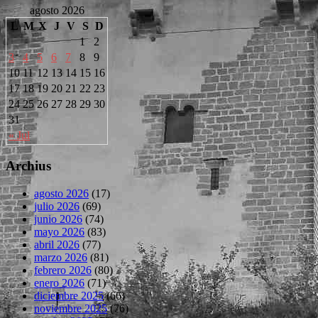
agosto 2026
L
M
X
J
V
S
D
1
2
3
4
5
6
7
8
9
10
11
12
13
14
15
16
17
18
19
20
21
22
23
24
25
26
27
28
29
30
31
« Jul
Archius
agosto 2026
(17)
julio 2026
(69)
junio 2026
(74)
mayo 2026
(83)
abril 2026
(77)
marzo 2026
(81)
febrero 2026
(80)
enero 2026
(71)
diciembre 2025
(66)
noviembre 2025
(76)