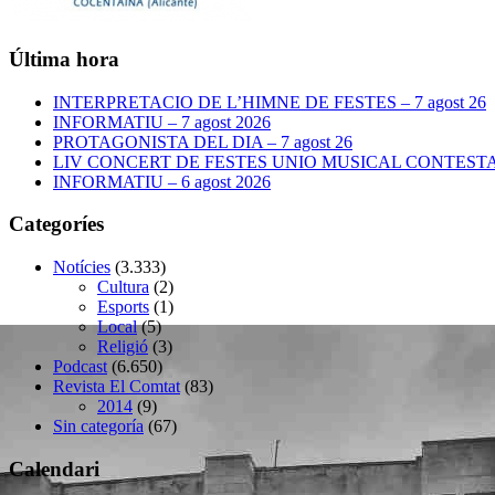
Última hora
INTERPRETACIO DE L’HIMNE DE FESTES – 7 agost 26
INFORMATIU – 7 agost 2026
PROTAGONISTA DEL DIA – 7 agost 26
LIV CONCERT DE FESTES UNIO MUSICAL CONTESTANA
INFORMATIU – 6 agost 2026
Categoríes
Notícies
(3.333)
Cultura
(2)
Esports
(1)
Local
(5)
Religió
(3)
Podcast
(6.650)
Revista El Comtat
(83)
2014
(9)
Sin categoría
(67)
Calendari