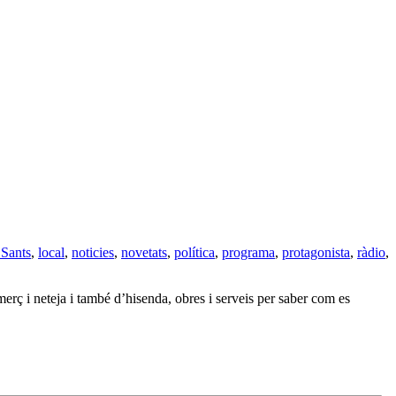
 Sants
,
local
,
noticies
,
novetats
,
política
,
programa
,
protagonista
,
ràdio
,
erç i neteja i també d’hisenda, obres i serveis per saber com es