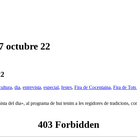
octubre 22
22
cultura
,
dia
,
entrevista
,
especial
,
festes
,
Fira de Cocentaina
,
Fira de Tots
a del dia», al programa de hui tenim a les regidores de tradicions, com