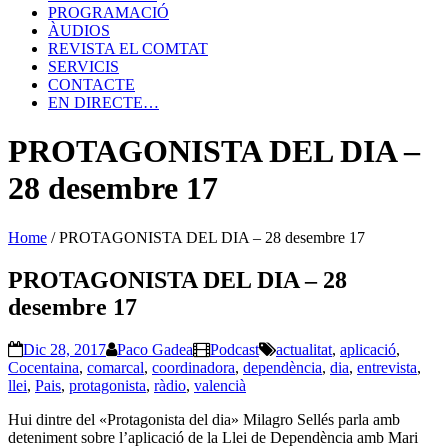
PROGRAMACIÓ
ÀUDIOS
REVISTA EL COMTAT
SERVICIS
CONTACTE
EN DIRECTE…
PROTAGONISTA DEL DIA –
28 desembre 17
Home
/
PROTAGONISTA DEL DIA – 28 desembre 17
PROTAGONISTA DEL DIA – 28
desembre 17
Dic 28, 2017
Paco Gadea
Podcast
actualitat
,
aplicació
,
Cocentaina
,
comarcal
,
coordinadora
,
dependència
,
dia
,
entrevista
,
llei
,
Pais
,
protagonista
,
ràdio
,
valencià
Hui dintre del «Protagonista del dia» Milagro Sellés parla amb
deteniment sobre l’aplicació de la Llei de Dependència amb Mari