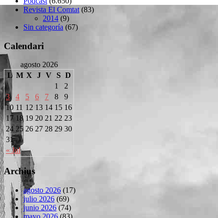
Podcast
(6.650)
Revista El Comtat
(83)
2014
(9)
Sin categoría
(67)
Calendari
agosto 2026
L
M
X
J
V
S
D
1
2
3
4
5
6
7
8
9
10
11
12
13
14
15
16
17
18
19
20
21
22
23
24
25
26
27
28
29
30
31
« Jul
Archius
agosto 2026
(17)
julio 2026
(69)
junio 2026
(74)
mayo 2026
(83)