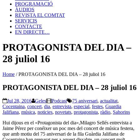
PROGRAMACIÓ
ÀUDIOS
REVISTA EL COMTAT
SERVICIS
CONTACTE
EN DIRECTE…
PROTAGONISTA DEL DIA –
28 juliol 16
Home
/
PROTAGONISTA DEL DIA – 28 juliol 16
PROTAGONISTA DEL DIA – 28 juliol 16
Jul 28, 2016
Geles
Podcast
75 aniversari
,
actualitat
,
Cocentaina
,
concert
,
dia
,
entrevista
,
especial
,
festes
,
Guardia
Jalifiana
,
música
,
noticies
,
novetats
,
protagonista
,
ràdio
,
Sahorins
Hui dijous en el «Protagonista del dia»,Milagro Sellés entrevista a
Jaime Pérez per conéixer un poc mes del concert de música festera,
que amb motiu del 75 aniversari de la fila Guàrdia Jalifiana de
Cocentaina han preparat per a aquest dissabte, un concert molt