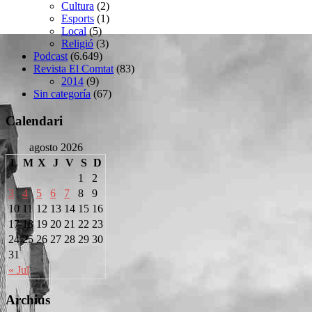
Cultura
(2)
Esports
(1)
Local
(5)
Religió
(3)
Podcast
(6.649)
Revista El Comtat
(83)
2014
(9)
Sin categoría
(67)
Calendari
agosto 2026
L
M
X
J
V
S
D
1
2
3
4
5
6
7
8
9
10
11
12
13
14
15
16
17
18
19
20
21
22
23
24
25
26
27
28
29
30
31
« Jul
Archius