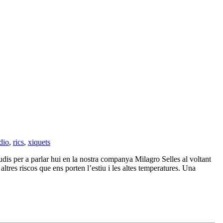
dio
,
rics
,
xiquets
udis per a parlar hui en la nostra companya Milagro Selles al voltant
ltres riscos que ens porten l’estiu i les altes temperatures. Una