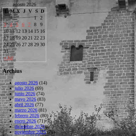
agosto 2026
L
M
X
J
V
S
D
1
2
3
4
5
6
7
8
9
10
11
12
13
14
15
16
17
18
19
20
21
22
23
24
25
26
27
28
29
30
31
« Jul
Archius
agosto 2026
(14)
julio 2026
(69)
junio 2026
(74)
mayo 2026
(83)
abril 2026
(77)
marzo 2026
(81)
febrero 2026
(80)
enero 2026
(71)
diciembre 2025
(66)
noviembre 2025
(76)