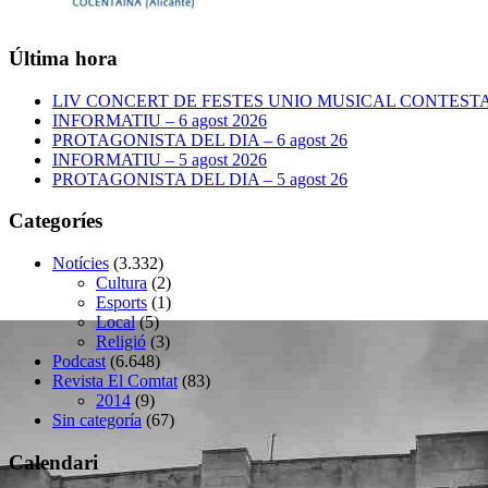
Última hora
LIV CONCERT DE FESTES UNIO MUSICAL CONTESTANA
INFORMATIU – 6 agost 2026
PROTAGONISTA DEL DIA – 6 agost 26
INFORMATIU – 5 agost 2026
PROTAGONISTA DEL DIA – 5 agost 26
Categoríes
Notícies
(3.332)
Cultura
(2)
Esports
(1)
Local
(5)
Religió
(3)
Podcast
(6.648)
Revista El Comtat
(83)
2014
(9)
Sin categoría
(67)
Calendari