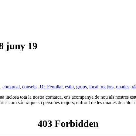
 juny 19
,
comarcal
,
consells
,
Dr. Fenollar
,
estiu
,
grups
,
local
,
majors
,
onades
,
rà
stà inclosa tota la nostra comarca, ens acompanya de nou als nostres est
ics com són xiquets i persones majors, enfront de les onades de calor i a