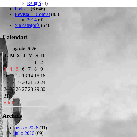
Religió
(3)
Podcast
(6.646)
Revista El Comtat
(83)
2014
(9)
Sin categoría
(67)
Calendari
agosto 2026
L
M
X
J
V
S
D
1
2
3
4
5
6
7
8
9
10
11
12
13
14
15
16
17
18
19
20
21
22
23
24
25
26
27
28
29
30
31
« Jul
Archius
agosto 2026
(11)
julio 2026
(69)