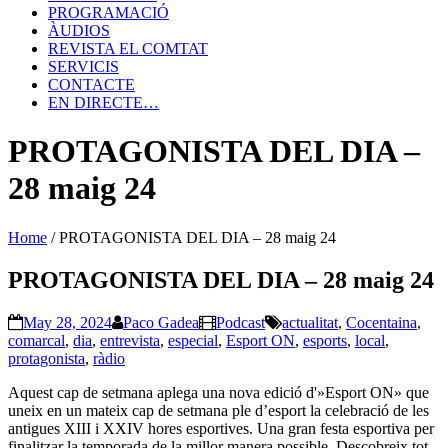
PROGRAMACIÓ
ÀUDIOS
REVISTA EL COMTAT
SERVICIS
CONTACTE
EN DIRECTE…
PROTAGONISTA DEL DIA –
28 maig 24
Home
/
PROTAGONISTA DEL DIA – 28 maig 24
PROTAGONISTA DEL DIA – 28 maig 24
May 28, 2024
Paco Gadea
Podcast
actualitat
,
Cocentaina
,
comarcal
,
dia
,
entrevista
,
especial
,
Esport ON
,
esports
,
local
,
protagonista
,
ràdio
Aquest cap de setmana aplega una nova edició d'»Esport ON» que
uneix en un mateix cap de setmana ple d’esport la celebració de les
antigues XIII i XXIV hores esportives. Una gran festa esportiva per
finalitzar la temporada de la millor manera possible. Descobreix tot