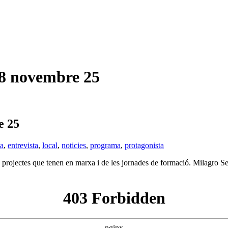
 novembre 25
 25
ia
,
entrevista
,
local
,
noticies
,
programa
,
protagonista
s projectes que tenen en marxa i de les jornades de formació. Milagro S