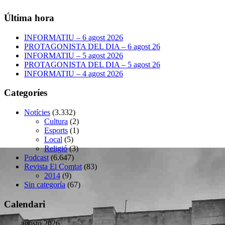
Última hora
INFORMATIU – 6 agost 2026
PROTAGONISTA DEL DIA – 6 agost 26
INFORMATIU – 5 agost 2026
PROTAGONISTA DEL DIA – 5 agost 26
INFORMATIU – 4 agost 2026
Categoríes
Notícies
(3.332)
Cultura
(2)
Esports
(1)
Local
(5)
Religió
(3)
Podcast
(6.647)
Revista El Comtat
(83)
2014
(9)
Sin categoría
(67)
Calendari
agosto 2026