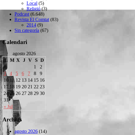
Local
(5)
Religió
(3)
Podcast
(6.648)
Revista El Comtat
(83)
2014
(9)
Sin categoría
(67)
Calendari
agosto 2026
L
M
X
J
V
S
D
1
2
3
4
5
6
7
8
9
10
11
12
13
14
15
16
17
18
19
20
21
22
23
24
25
26
27
28
29
30
31
« Jul
Archius
agosto 2026
(14)