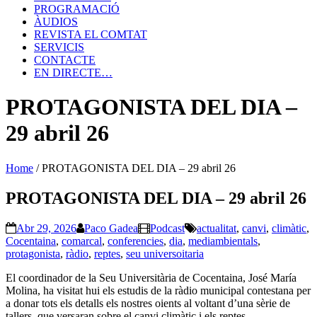
PROGRAMACIÓ
ÀUDIOS
REVISTA EL COMTAT
SERVICIS
CONTACTE
EN DIRECTE…
PROTAGONISTA DEL DIA –
29 abril 26
Home
/
PROTAGONISTA DEL DIA – 29 abril 26
PROTAGONISTA DEL DIA – 29 abril 26
Abr 29, 2026
Paco Gadea
Podcast
actualitat
,
canvi
,
climàtic
,
Cocentaina
,
comarcal
,
conferencies
,
dia
,
mediambientals
,
protagonista
,
ràdio
,
reptes
,
seu universoitaria
El coordinador de la Seu Universitària de Cocentaina, José María
Molina, ha visitat hui els estudis de la ràdio municipal contestana per
a donar tots els detalls els nostres oients al voltant d’una sèrie de
tallers, que versaran sobre el canvi climàtic i els reptes