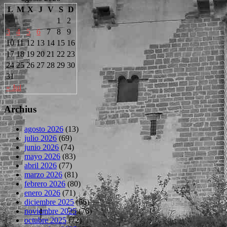
L
M
X
J
V
S
D
1
2
3
4
5
6
7
8
9
10
11
12
13
14
15
16
17
18
19
20
21
22
23
24
25
26
27
28
29
30
31
« Jul
Archius
agosto 2026
(13)
julio 2026
(69)
junio 2026
(74)
mayo 2026
(83)
abril 2026
(77)
marzo 2026
(81)
febrero 2026
(80)
enero 2026
(71)
diciembre 2025
(66)
noviembre 2025
(76)
octubre 2025
(72)