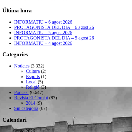
Última hora
INFORMATIU – 6 agost 2026
PROTAGONISTA DEL DIA – 6 agost 26
INFORMATIU – 5 agost 2026
PROTAGONISTA DEL DIA – 5 agost 26
INFORMATIU – 4 agost 2026
Categoríes
Notícies
(3.332)
Cultura
(2)
Esports
(1)
Local
(5)
Religió
(3)
Podcast
(6.647)
Revista El Comtat
(83)
2014
(9)
Sin categoría
(67)
Calendari
agosto 2026