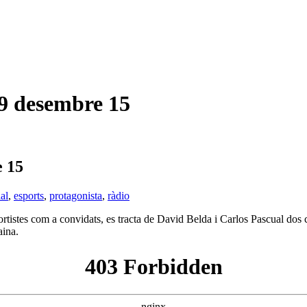
 desembre 15
 15
al
,
esports
,
protagonista
,
ràdio
rtistes com a convidats, es tracta de David Belda i Carlos Pascual dos c
aina.