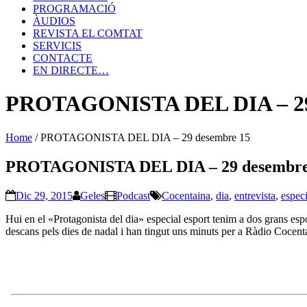
PROGRAMACIÓ
ÀUDIOS
REVISTA EL COMTAT
SERVICIS
CONTACTE
EN DIRECTE…
PROTAGONISTA DEL DIA – 29
Home
/
PROTAGONISTA DEL DIA – 29 desembre 15
PROTAGONISTA DEL DIA – 29 desembre
Dic 29, 2015
Geles
Podcast
Cocentaina
,
dia
,
entrevista
,
especi
Hui en el «Protagonista del dia» especial esport tenim a dos grans espo
descans pels dies de nadal i han tingut uns minuts per a Ràdio Cocent