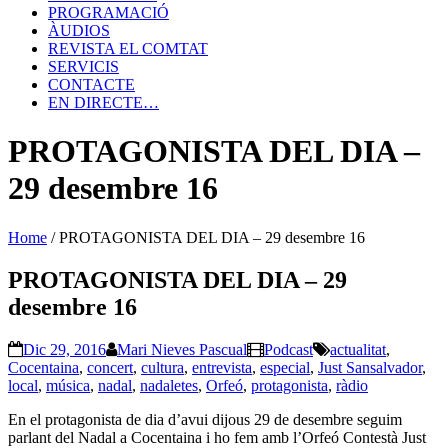
PROGRAMACIÓ
ÀUDIOS
REVISTA EL COMTAT
SERVICIS
CONTACTE
EN DIRECTE…
PROTAGONISTA DEL DIA –
29 desembre 16
Home
/
PROTAGONISTA DEL DIA – 29 desembre 16
PROTAGONISTA DEL DIA – 29
desembre 16
Dic 29, 2016
Mari Nieves Pascual
Podcast
actualitat
,
Cocentaina
,
concert
,
cultura
,
entrevista
,
especial
,
Just Sansalvador
,
local
,
música
,
nadal
,
nadaletes
,
Orfeó
,
protagonista
,
ràdio
En el protagonista de dia d’avui dijous 29 de desembre seguim
parlant del Nadal a Cocentaina i ho fem amb l’Orfeó Contestà Just