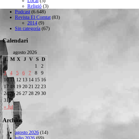
Local
(5)
Religió
(3)
Podcast
(6.648)
Revista El Comtat
(83)
2014
(9)
Sin categoría
(67)
Calendari
agosto 2026
L
M
X
J
V
S
D
1
2
3
4
5
6
7
8
9
10
11
12
13
14
15
16
17
18
19
20
21
22
23
24
25
26
27
28
29
30
31
« Jul
Archius
agosto 2026
(14)
julio 2026
(69)