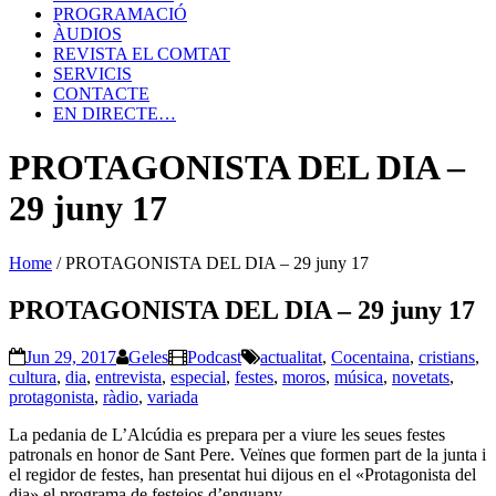
PROGRAMACIÓ
ÀUDIOS
REVISTA EL COMTAT
SERVICIS
CONTACTE
EN DIRECTE…
PROTAGONISTA DEL DIA –
29 juny 17
Home
/
PROTAGONISTA DEL DIA – 29 juny 17
PROTAGONISTA DEL DIA – 29 juny 17
Jun 29, 2017
Geles
Podcast
actualitat
,
Cocentaina
,
cristians
,
cultura
,
dia
,
entrevista
,
especial
,
festes
,
moros
,
música
,
novetats
,
protagonista
,
ràdio
,
variada
La pedania de L’Alcúdia es prepara per a viure les seues festes
patronals en honor de Sant Pere. Veïnes que formen part de la junta i
el regidor de festes, han presentat hui dijous en el «Protagonista del
dia» el programa de festejos d’enguany.