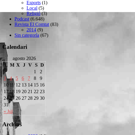
Esports
(1)
Local
(5)
Religió
(3)
Podcast
(6.648)
Revista El Comtat
(83)
2014
(9)
Sin categoría
(67)
Calendari
agosto 2026
L
M
X
J
V
S
D
1
2
3
4
5
6
7
8
9
10
11
12
13
14
15
16
17
18
19
20
21
22
23
24
25
26
27
28
29
30
31
« Jul
Archius