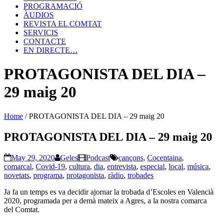
PROGRAMACIÓ
ÀUDIOS
REVISTA EL COMTAT
SERVICIS
CONTACTE
EN DIRECTE…
PROTAGONISTA DEL DIA –
29 maig 20
Home
/
PROTAGONISTA DEL DIA – 29 maig 20
PROTAGONISTA DEL DIA – 29 maig 20
May 29, 2020
Geles
Podcast
cançons
,
Cocentaina
,
comarcal
,
Covid-19
,
cultura
,
dia
,
entrevista
,
especial
,
local
,
música
,
novetats
,
programa
,
protagonista
,
ràdio
,
trobades
Ja fa un temps es va decidir ajornar la trobada d’Escoles en Valencià
2020, programada per a demà mateix a Agres, a la nostra comarca
del Comtat.