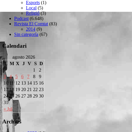
Esports
(1)
Local
(5)
Religió
(3)
Podcast
(6.648)
Revista El Comtat
(83)
2014
(9)
Sin categoría
(67)
Calendari
agosto 2026
L
M
X
J
V
S
D
1
2
3
4
5
6
7
8
9
10
11
12
13
14
15
16
17
18
19
20
21
22
23
24
25
26
27
28
29
30
31
« Jul
Archius